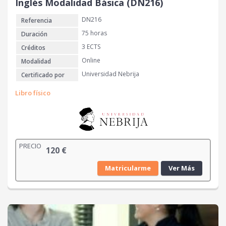
Inglés Modalidad Básica (DN216)
DN216
Referencia
75 horas
Duración
3 ECTS
Créditos
Online
Modalidad
Universidad Nebrija
Certificado por
Libro físico
PRECIO
120
€
Matricularme
Ver Más