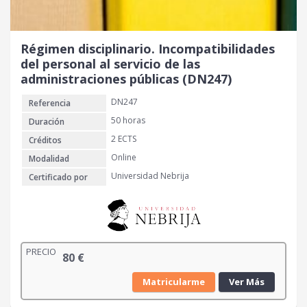
Régimen disciplinario. Incompatibilidades
del personal al servicio de las
administraciones públicas (DN247)
DN247
Referencia
50 horas
Duración
2 ECTS
Créditos
Online
Modalidad
Universidad Nebrija
Certificado por
PRECIO
80
€
Matricularme
Ver Más