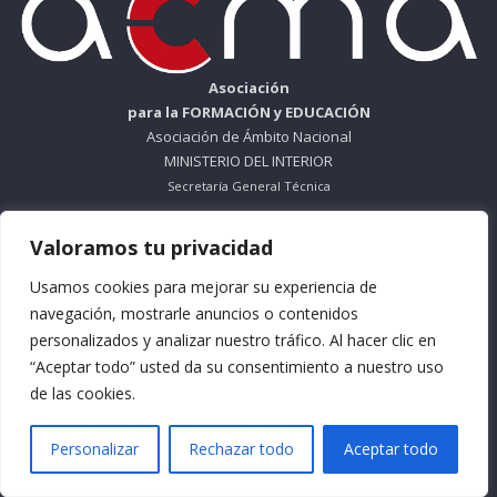
Asociación
para la FORMACIÓN y EDUCACIÓN
Asociación de Ámbito Nacional
MINISTERIO DEL INTERIOR
Secretaría General Técnica
ORGANISMO SIN ÁNIMO DE LUCRO
Valoramos tu privacidad
Nº Registro 612695
Usamos cookies para mejorar su experiencia de
Teléfono: 953 56 83 66
navegación, mostrarle anuncios o contenidos
personalizados y analizar nuestro tráfico. Al hacer clic en
Horario Mañana: De Lunes a Viernes
“Aceptar todo” usted da su consentimiento a nuestro uso
9:30 a 13:30
de las cookies.
Horario Tarde: De Lunes a Jueves
Personalizar
Rechazar todo
Aceptar todo
16:30 a 18:30