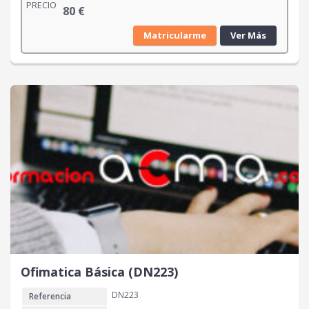
PRECIO
80
€
Matricularme
Ver Más
Ofimatica Básica (DN223)
DN223
Referencia