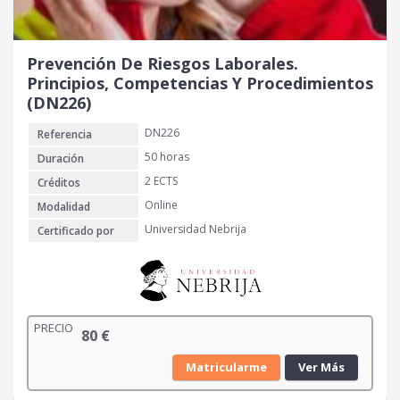
Prevención De Riesgos Laborales.
Principios, Competencias Y Procedimientos
(DN226)
DN226
Referencia
50 horas
Duración
2 ECTS
Créditos
Online
Modalidad
Universidad Nebrija
Certificado por
PRECIO
80
€
Matricularme
Ver Más