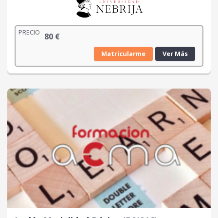
PRECIO
80
€
Matricularme
Ver Más