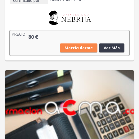
Certificado por
PRECIO
80
€
Matricularme
Ver Más