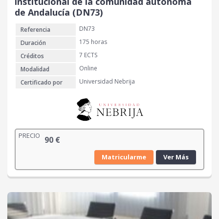
institucional de la comunidad autónoma
de Andalucía (DN73)
DN73
Referencia
175 horas
Duración
7 ECTS
Créditos
Online
Modalidad
Universidad Nebrija
Certificado por
PRECIO
90
€
Matricularme
Ver Más