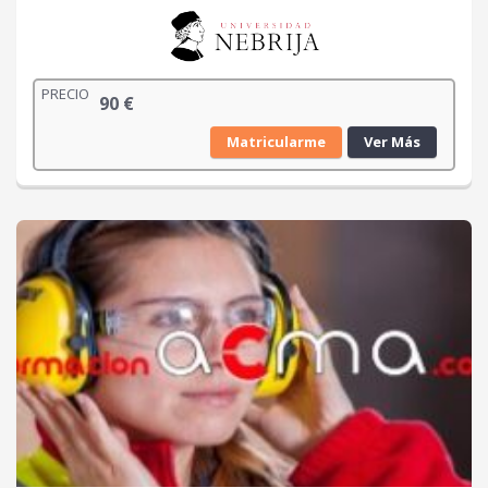
PRECIO
90
€
Matricularme
Ver Más