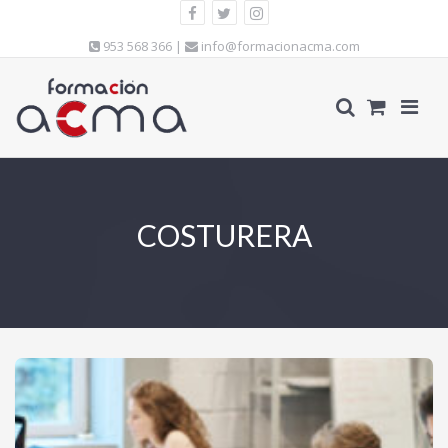
953 568 366 |
info@formacionacma.com
COSTURERA