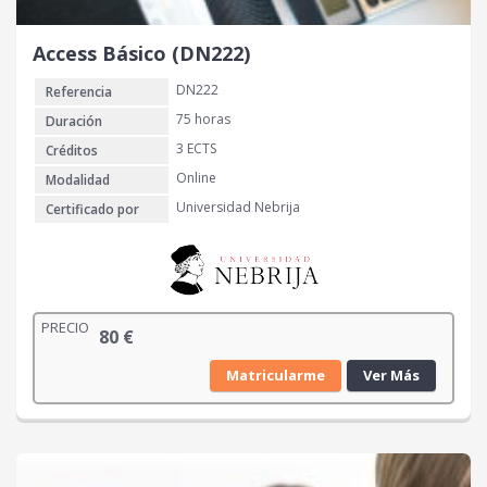
Access Básico (DN222)
DN222
Referencia
75 horas
Duración
3 ECTS
Créditos
Online
Modalidad
Universidad Nebrija
Certificado por
PRECIO
80
€
Matricularme
Ver Más