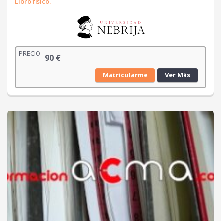
Libro físico.
PRECIO
90
€
Matricularme
Ver Más