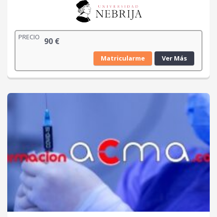
PRECIO
90
€
Matricularme
Ver Más