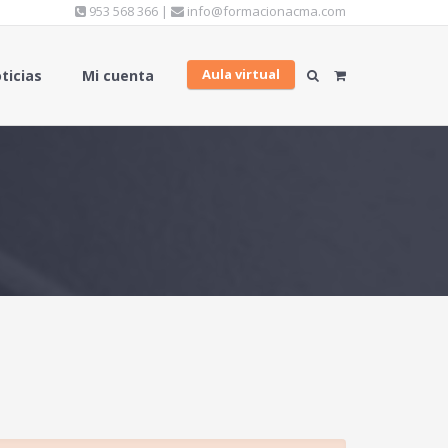
953 568 366 |
info@formacionacma.com
Aula virtual
ticias
Mi cuenta