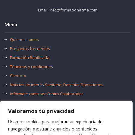
Email: info@formacionacma.com
Menú
Quienes somos
Preguntas frecuentes
Formación Bonificada
Términos y condiciones
Contacto
Noticias de interés Sanitario, Docente, Oposiciones
Infórmate como ser Centro Colaborador
Trabaja con nosotros
Valoramos tu privacidad
Oferta de Empleo Público
Bolsas de Empleo
Usamos cookies para mejorar su experiencia de
navegación, mostrarle anuncios o contenidos