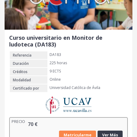
Curso universitario en Monitor de
ludoteca (DA183)
DA183
Referencia
225 horas
Duración
9 ECTS
Créditos
Online
Modalidad
Universidad Católica de Ávila
Certificado por
PRECIO
70
€
Matricularme
Ver Más