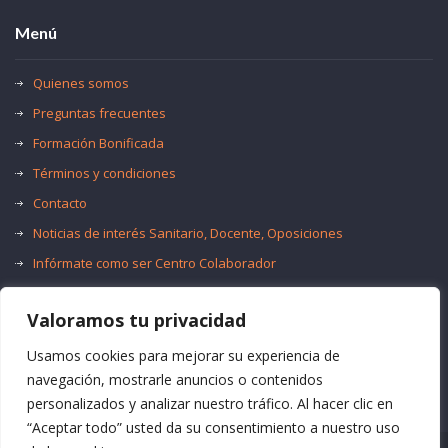
Menú
Quienes somos
Preguntas frecuentes
Formación Bonificada
Términos y condiciones
Contacto
Noticias de interés Sanitario, Docente, Oposiciones
Infórmate como ser Centro Colaborador
Trabaja con nosotros
Valoramos tu privacidad
Oferta de Empleo Público
Bolsas de Empleo
Usamos cookies para mejorar su experiencia de
navegación, mostrarle anuncios o contenidos
personalizados y analizar nuestro tráfico. Al hacer clic en
“Aceptar todo” usted da su consentimiento a nuestro uso