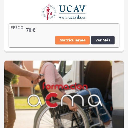
PRECIO
70
€
Matricularme
Ver Más