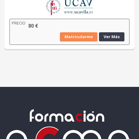
PRECIO
80
€
Matricularme
Ver Más