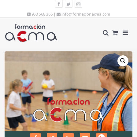
953 568 366 |
info@formacionacma.com