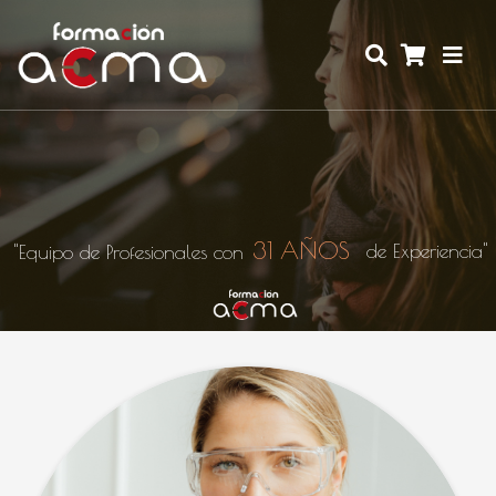
3
1
A
Ñ
O
S
d
e
E
x
p
e
r
i
e
n
c
i
a
"
"
E
q
u
i
p
o
d
e
P
r
o
f
e
s
i
o
n
a
l
e
s
c
o
n