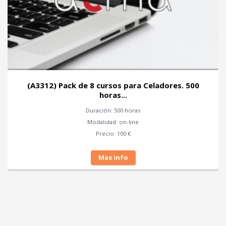
os para Celadores. 500
(A3311) Pack de 7 cursos
s...
horas..
 500 horas
Duración: 400
: on-line
Modalidad: o
: 100 €
Precio: 90
info
Mas inf