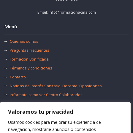
Email: info@formacionacma.com
Menú
Quienes somos
Preguntas frecuentes
Formación Bonificada
Términos y condiciones
Contacto
Noticias de interés Sanitario, Docente, Oposiciones
Infórmate como ser Centro Colaborador
Trabaja con nosotros
Valoramos tu privacidad
Oferta de Empleo Público
Bolsas de Empleo
Usamos cookies para mejorar su experiencia de
navegación, mostrarle anuncios o contenidos