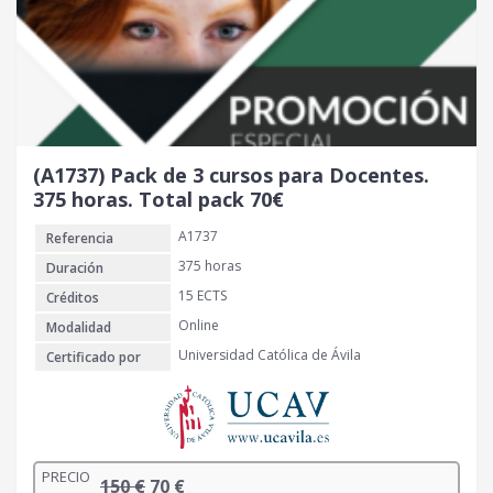
i
t
g
u
i
a
n
l
a
e
l
s
e
:
r
5
(A1737) Pack de 3 cursos para Docentes.
a
0
375 horas. Total pack 70€
:
A1737
Referencia
1
€
0
.
375 horas
Duración
0
15 ECTS
Créditos
Online
Modalidad
€
Universidad Católica de Ávila
Certificado por
.
PRECIO
E
E
150
€
70
€