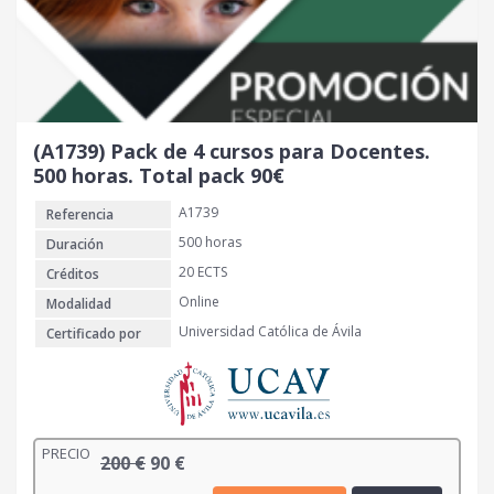
g
u
i
a
n
l
a
e
l
s
e
:
r
7
(A1739) Pack de 4 cursos para Docentes.
a
0
500 horas. Total pack 90€
:
A1739
Referencia
1
€
5
.
500 horas
Duración
0
20 ECTS
Créditos
Online
Modalidad
€
Universidad Católica de Ávila
Certificado por
.
PRECIO
E
E
200
€
90
€
l
l