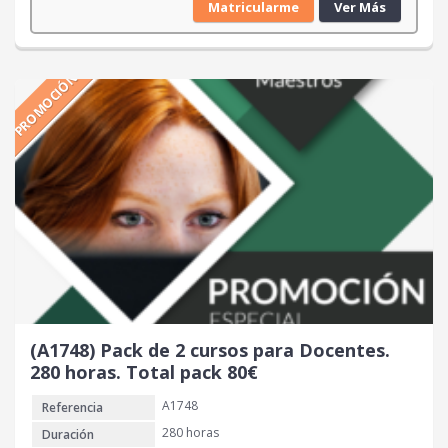
Matricularme
Ver Más
p
p
r
r
e
e
PROMOCIÓN
c
c
i
i
o
o
o
a
r
c
i
t
g
u
i
a
n
l
a
e
l
s
e
:
r
9
(A1748) Pack de 2 cursos para Docentes.
a
0
280 horas. Total pack 80€
:
A1748
Referencia
2
€
0
.
280 horas
Duración