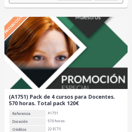
r
r
e
e
PROMOCIÓN
c
c
i
i
o
o
o
a
r
c
i
t
g
u
i
a
n
l
a
e
l
s
e
:
r
1
(A1751) Pack de 4 cursos para Docentes.
a
0
570 horas. Total pack 120€
:
0
A1751
Referencia
2
1
€
570 horas
Duración
0
.
22 ECTS
Créditos