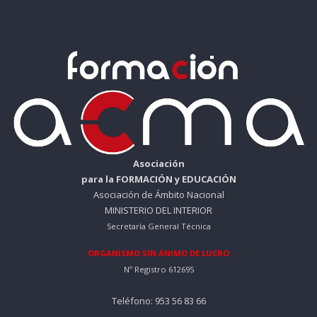
r
c
i
t
g
u
i
a
n
l
a
e
l
s
e
:
r
1
a
0
:
0
Asociación
1
para la FORMACIÓN y EDUCACIÓN
5
€
Asociación de Ámbito Nacional
0
.
MINISTERIO DEL INTERIOR
Secretaría General Técnica
€
.
ORGANISMO SIN ÁNIMO DE LUCRO
Nº Registro 612695
Teléfono: 953 56 83 66