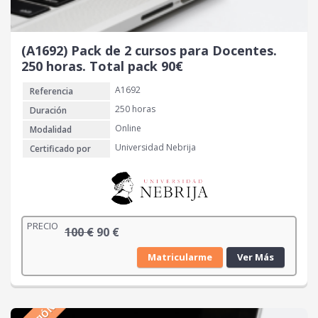
a
e
l
s
e
:
r
8
(A1692) Pack de 2 cursos para Docentes.
a
0
250 horas. Total pack 90€
:
A1692
Referencia
1
€
6
.
250 horas
Duración
0
Online
Modalidad
Universidad Nebrija
Certificado por
€
.
PRECIO
E
E
100
€
90
€
l
l
Matricularme
Ver Más
p
p
r
r
e
e
c
c