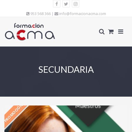
953 568 366 |
info@formacionacma.com
SECUNDARIA
PROMOCIÓN