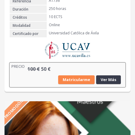
A1736
Referencia
1
€
0
.
250 horas
Duración
0
10 ECTS
Créditos
Online
Modalidad
€
Universidad Católica de Ávila
Certificado por
.
PRECIO
E
E
100
€
50
€
l
l
Matricularme
Ver Más
p
p
r
r
e
e
PROMOCIÓN
c
c
i
i
o
o
o
a
r
c