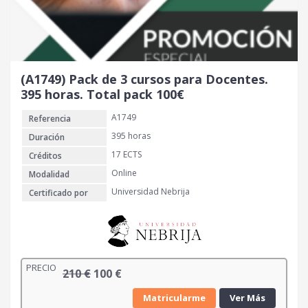
i
a
n
l
a
e
l
s
e
:
r
8
(A1749) Pack de 3 cursos para Docentes.
a
0
395 horas. Total pack 100€
:
A1749
Referencia
1
€
1
.
395 horas
Duración
0
17 ECTS
Créditos
Online
Modalidad
€
Universidad Nebrija
Certificado por
.
PRECIO
E
E
210
€
100
€
l
l
Matricularme
Ver Más
p
p