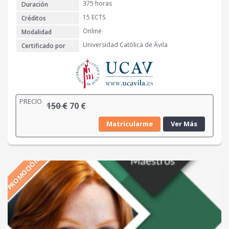
5
.
375 horas
Duración
0
15 ECTS
Créditos
Online
Modalidad
€
Universidad Católica de Ávila
Certificado por
.
PRECIO
E
E
150
€
70
€
l
l
Matricularme
Ver Más
p
p
r
r
e
e
PROMOCIÓN
c
c
i
i
o
o
o
a
r
c
i
t