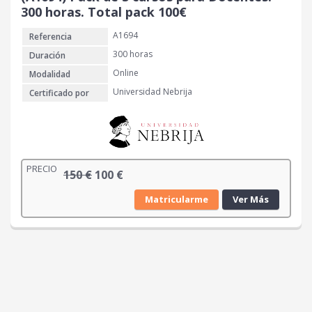
a
0
300 horas. Total pack 100€
:
A1694
Referencia
1
€
0
.
300 horas
Duración
0
Online
Modalidad
Universidad Nebrija
Certificado por
€
.
PRECIO
E
E
150
€
100
€
l
l
Matricularme
Ver Más
p
p
r
r
e
e
c
c
i
i
o
o
o
a