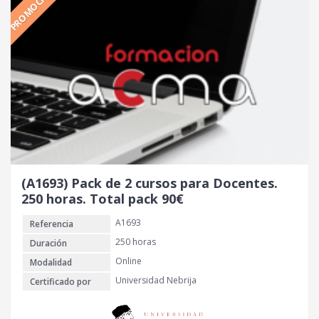
PROMOCIÓN
i
i
o
o
o
a
r
c
i
t
g
u
i
a
n
l
a
e
l
s
e
:
r
9
(A1693) Pack de 2 cursos para Docentes.
a
0
250 horas. Total pack 90€
:
A1693
Referencia
1
€
0
.
250 horas
Duración
0
Online
Modalidad
Universidad Nebrija
Certificado por
€
.