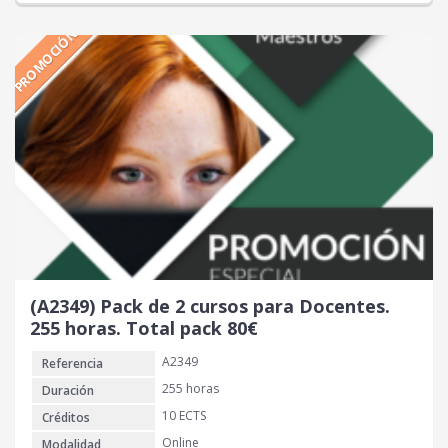
e
e
PROMOCIÓN
c
c
i
i
o
o
o
a
r
c
i
t
g
u
i
a
n
l
a
e
l
s
e
:
r
7
(A2349) Pack de 2 cursos para Docentes.
a
0
255 horas. Total pack 80€
:
A2349
Referencia
1
€
5
.
255 horas
Duración
0
10 ECTS
Créditos
Online
Modalidad