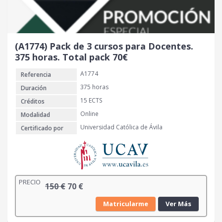
n
l
a
e
l
s
e
:
r
1
(A1774) Pack de 3 cursos para Docentes.
a
2
375 horas. Total pack 70€
:
0
A1774
Referencia
2
6
€
375 horas
Duración
0
.
15 ECTS
Créditos
Online
Modalidad
€
Universidad Católica de Ávila
Certificado por
.
PRECIO
E
E
150
€
70
€
l
l
Matricularme
Ver Más
p
p
r
r