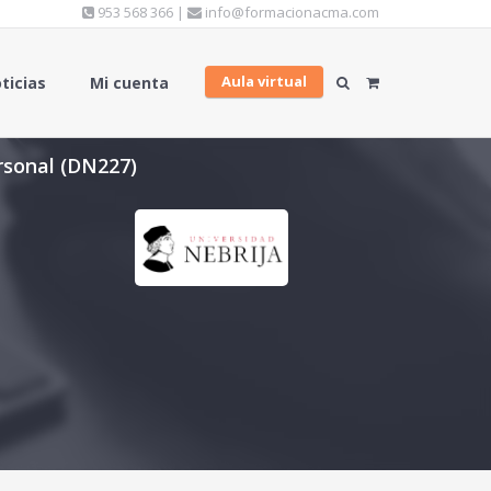
953 568 366 |
info@formacionacma.com
Aula virtual
ticias
Mi cuenta
rsonal (DN227)