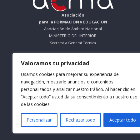
Asociación
para la FORMACIÓN y EDUCACIÓN
Asociación de Ámbito Nacional
MINISTERIO DEL INTERIOR
Secretaría General Técnica
ORGANISMO SIN ÁNIMO DE LUCRO
Valoramos tu privacidad
Nº Registro 612695
Usamos cookies para mejorar su experiencia de
Teléfono: 953 56 83 66
navegación, mostrarle anuncios o contenidos
personalizados y analizar nuestro tráfico. Al hacer clic en
Horario Mañana: De Lunes a Viernes
9:30 a 13:30
“Aceptar todo” usted da su consentimiento a nuestro uso
de las cookies.
Horario Tarde: De Lunes a Jueves
16:30 a 18:30
Personalizar
Rechazar todo
Aceptar todo
Email: info@formacionacma.com