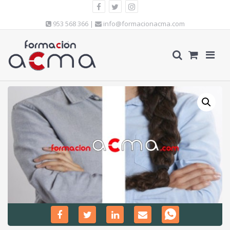
953 568 366 |
info@formacionacma.com