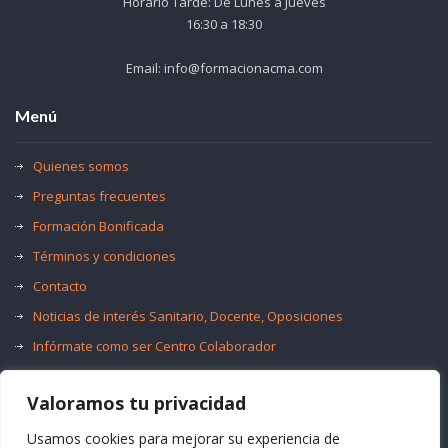
Horario Tarde: De Lunes a Jueves
16:30 a 18:30
Email: info@formacionacma.com
Menú
Quienes somos
Preguntas frecuentes
Formación Bonificada
Términos y condiciones
Contacto
Noticias de interés Sanitario, Docente, Oposiciones
Infórmate como ser Centro Colaborador
Trabaja con nosotros
Valoramos tu privacidad
Oferta de Empleo Público
Bolsas de Empleo
Usamos cookies para mejorar su experiencia de