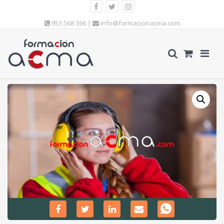
953 568 366 |
info@formacionacma.com