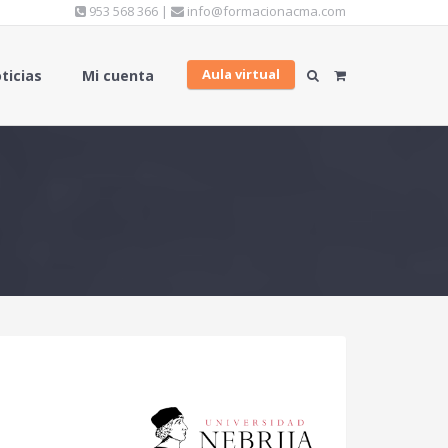
953 568 366 |
info@formacionacma.com
Aula virtual
ticias
Mi cuenta