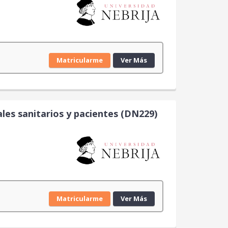
Matricularme
Ver Más
les sanitarios y pacientes (DN229)
Matricularme
Ver Más