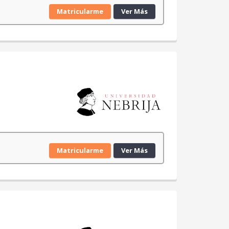
Matricularme
Ver Más
Matricularme
Ver Más