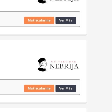
Matricularme
Ver Más
Matricularme
Ver Más