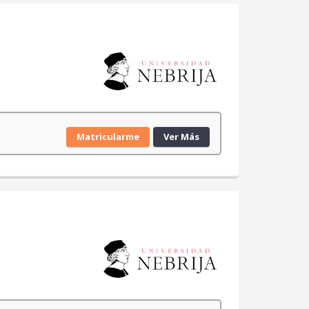
Matricularme
Ver Más