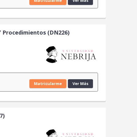
Matricularme
Ver Más
 Y Procedimientos (DN226)
Matricularme
Ver Más
7)