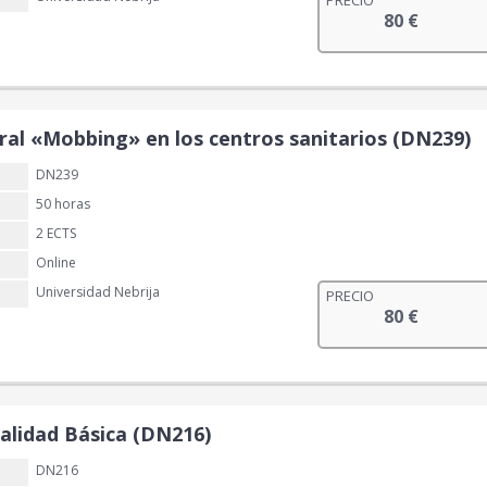
PRECIO
80
€
ral «Mobbing» en los centros sanitarios (DN239)
DN239
50 horas
2 ECTS
Online
Universidad Nebrija
PRECIO
80
€
alidad Básica (DN216)
DN216