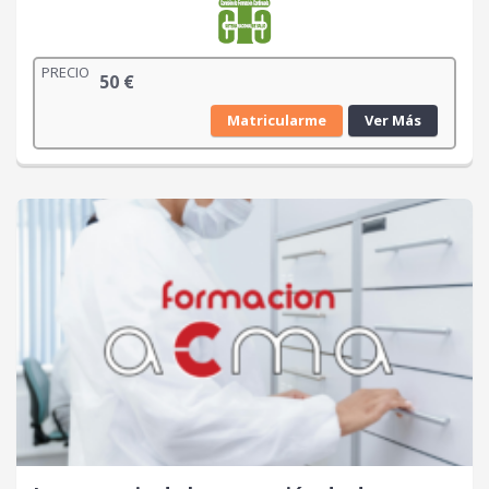
PRECIO
50
€
Matricularme
Ver Más