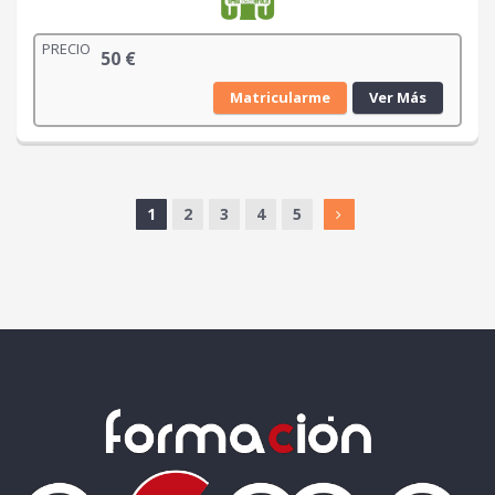
PRECIO
50
€
Matricularme
Ver Más
1
2
3
4
5