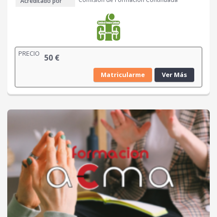
Acreditado por
PRECIO
50
€
Matricularme
Ver Más