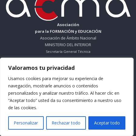
Asociación
para la FORMACIÓN y EDUCACIÓN
Asociación de Ámbito Nacional
MINISTERIO DEL INTERIOR
Secretaría General Técnica
ORGANISMO SIN ÁNIMO DE LUCRO
Valoramos tu privacidad
Nº Registro 612695
Usamos cookies para mejorar su experiencia de
Teléfono: 953 56 83 66
navegación, mostrarle anuncios o contenidos
personalizados y analizar nuestro tráfico. Al hacer clic en
Horario Mañana: De Lunes a Viernes
“Aceptar todo” usted da su consentimiento a nuestro uso
9:30 a 13:30
de las cookies.
Horario Tarde: De Lunes a Jueves
Personalizar
Rechazar todo
Aceptar todo
16:30 a 18:30