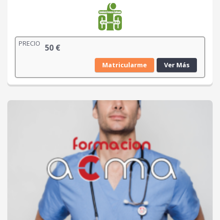
PRECIO
50
€
Matricularme
Ver Más