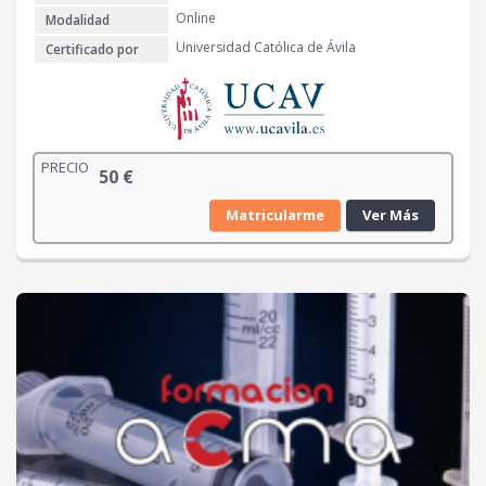
Online
Modalidad
Universidad Católica de Ávila
Certificado por
PRECIO
50
€
Matricularme
Ver Más