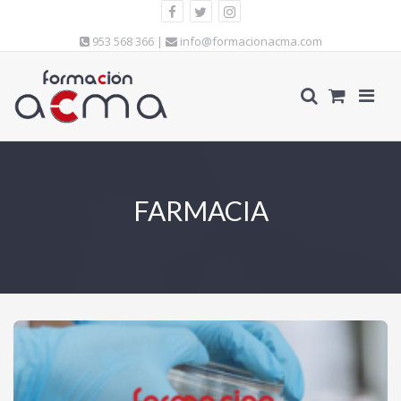
953 568 366 |
info@formacionacma.com
FARMACIA