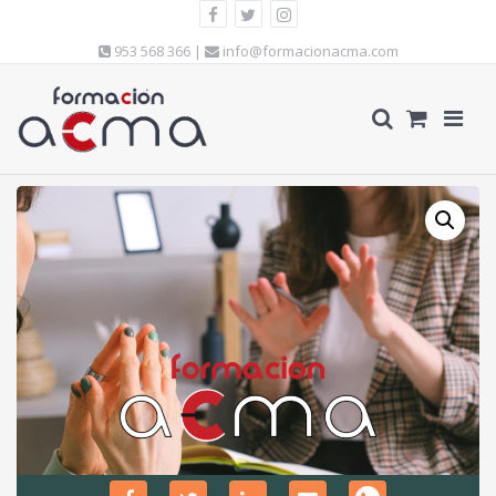
953 568 366 |
info@formacionacma.com