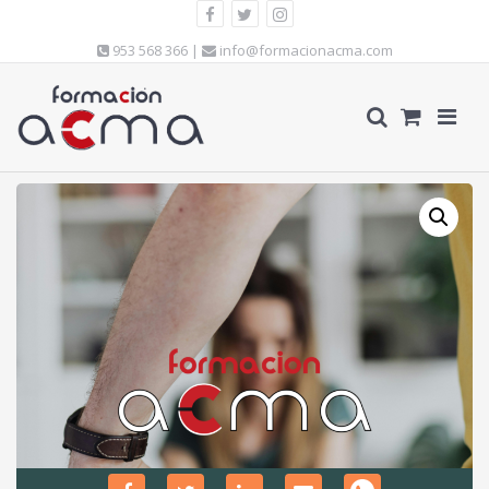
953 568 366 |
info@formacionacma.com