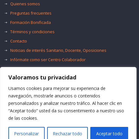
Quienes somos
Preguntas frecuentes
Formación Bonificada
Términos y condiciones
Contacto
Noticias de interés Sanitario, Docente, Oposiciones
Infórmate como ser Centro Colaborador
Trabaja con nosotros
Valoramos tu privacidad
Oferta de Empleo Público
Bolsas de Empleo
Usamos cookies para mejorar su experiencia de
navegación, mostrarle anuncios o contenidos
personalizados y analizar nuestro tráfico. Al hacer clic en
“Aceptar todo” usted da su consentimiento a nuestro uso
de las cookies.
© Formación Acma
Personalizar
Rechazar todo
Aceptar todo