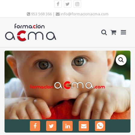
953 568 366 |
info@formacionacma.com