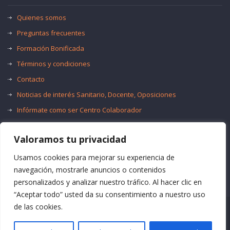
Quienes somos
Preguntas frecuentes
Formación Bonificada
Términos y condiciones
Contacto
Noticias de interés Sanitario, Docente, Oposiciones
Infórmate como ser Centro Colaborador
Trabaja con nosotros
Valoramos tu privacidad
Oferta de Empleo Público
Bolsas de Empleo
Usamos cookies para mejorar su experiencia de
navegación, mostrarle anuncios o contenidos
personalizados y analizar nuestro tráfico. Al hacer clic en
“Aceptar todo” usted da su consentimiento a nuestro uso
de las cookies.
© Formación Acma