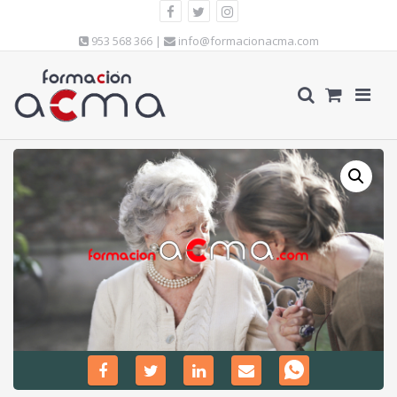
953 568 366 |
info@formacionacma.com