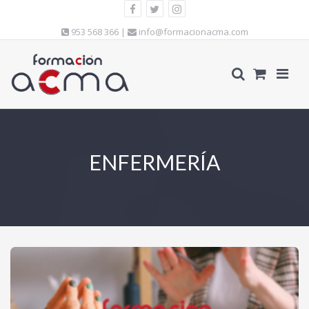
953 568 366 |
info@formacionacma.com
ENFERMERÍA