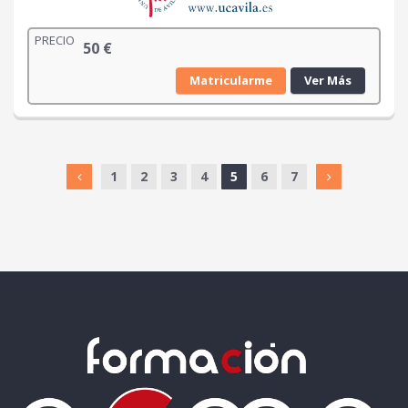
PRECIO
50
€
Matricularme
Ver Más
1
2
3
4
5
6
7