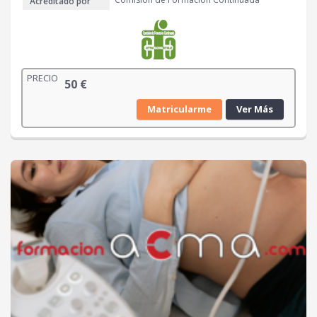
Acreditado por
PRECIO
50
€
Matricularme
Ver Más