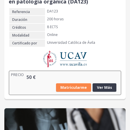
en patología orgánica (DA123)
DA123
Referencia
200 horas
Duración
8 ECTS
Créditos
Online
Modalidad
Universidad Católica de Ávila
Certificado por
PRECIO
50
€
Matricularme
Ver Más