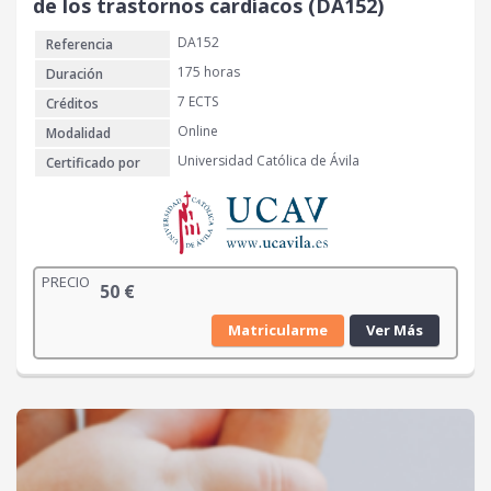
de los trastornos cardíacos (DA152)
DA152
Referencia
175 horas
Duración
7 ECTS
Créditos
Online
Modalidad
Universidad Católica de Ávila
Certificado por
PRECIO
50
€
Matricularme
Ver Más