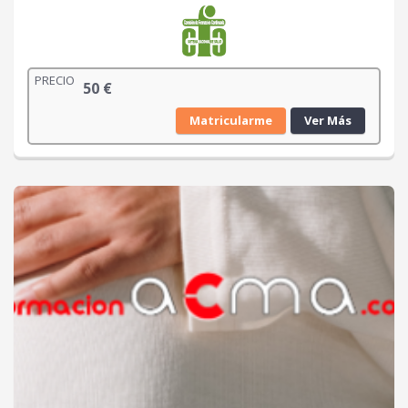
PRECIO
50
€
Matricularme
Ver Más