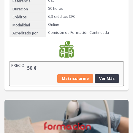
C85
Referencia
50 horas
Duración
6,3 créditos CFC
Créditos
Online
Modalidad
Comisión de Formación Continuada
Acreditado por
PRECIO
50
€
Matricularme
Ver Más