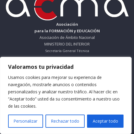
Asociación
para la FORMACIÓN y EDUCACIÓN
Asociación de Ámbito Nacional
MINISTERIO DEL INTERIOR
Secretaría General Técnica
ORGANISMO SIN ÁNIMO DE LUCRO
Valoramos tu privacidad
Nº Registro 612695
Usamos cookies para mejorar su experiencia de
Teléfono: 953 56 83 66
navegación, mostrarle anuncios o contenidos
personalizados y analizar nuestro tráfico. Al hacer clic en
Horario Mañana: De Lunes a Viernes
“Aceptar todo” usted da su consentimiento a nuestro uso
9:30 a 13:30
de las cookies.
Horario Tarde: De Lunes a Jueves
Personalizar
Rechazar todo
Aceptar todo
16:30 a 18:30