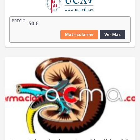
PRECIO
50
€
Matricularme
Ver Más