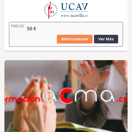
PRECIO
50
€
Matricularme
Ver Más