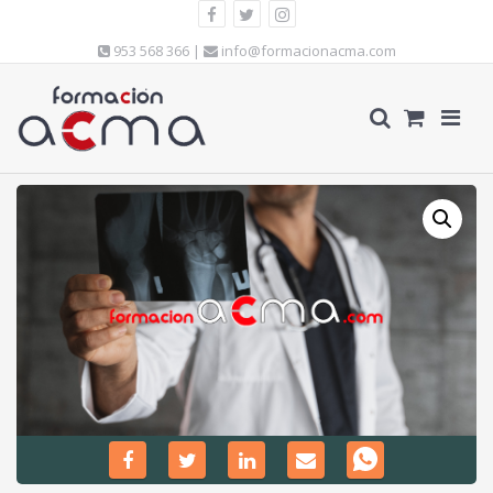
953 568 366 |
info@formacionacma.com