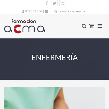
953 568 366 |
info@formacionacma.com
ENFERMERÍA