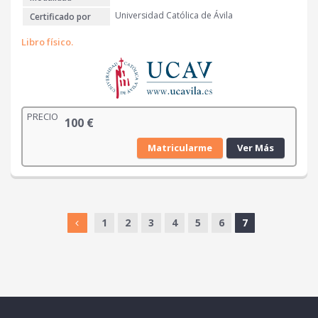
Universidad Católica de Ávila
Certificado por
Libro físico.
PRECIO
100
€
Matricularme
Ver Más
1
2
3
4
5
6
7