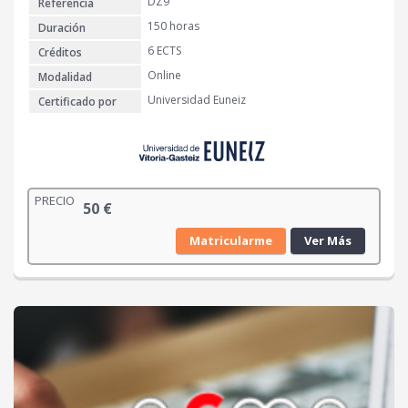
DZ9
Referencia
150 horas
Duración
6 ECTS
Créditos
Online
Modalidad
Universidad Euneiz
Certificado por
PRECIO
50
€
Matricularme
Ver Más