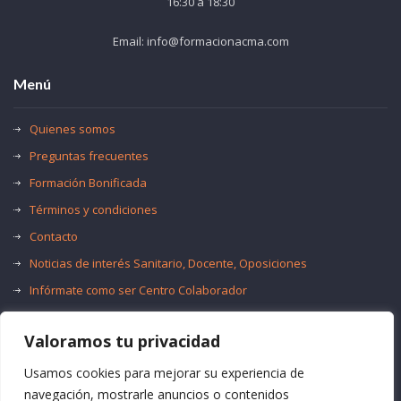
16:30 a 18:30
Email: info@formacionacma.com
Menú
Quienes somos
Preguntas frecuentes
Formación Bonificada
Términos y condiciones
Contacto
Noticias de interés Sanitario, Docente, Oposiciones
Infórmate como ser Centro Colaborador
Trabaja con nosotros
Valoramos tu privacidad
Oferta de Empleo Público
Bolsas de Empleo
Usamos cookies para mejorar su experiencia de
navegación, mostrarle anuncios o contenidos