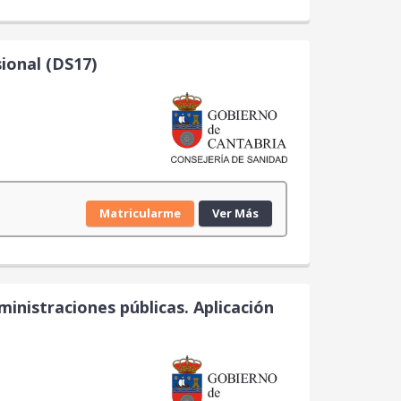
ional (DS17)
Matricularme
Ver Más
inistraciones públicas. Aplicación