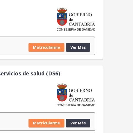
Matricularme
Ver Más
ervicios de salud (DS6)
Matricularme
Ver Más