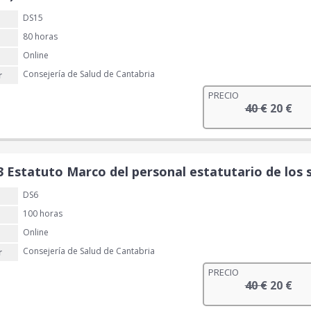
:
DS15
4
€
0
.
80 horas
Online
€
Consejería de Salud de Cantabria
r
.
PRECIO
E
E
40
€
20
€
l
l
p
p
r
r
e
e
3 Estatuto Marco del personal estatutario de los s
c
c
DS6
i
i
o
o
100 horas
o
a
Online
r
c
Consejería de Salud de Cantabria
r
i
t
PRECIO
g
u
E
E
40
€
20
€
i
a
l
l
n
l