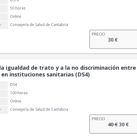
50 horas
Online
Consejería de Salud de Cantabria
r
PRECIO
30
€
la igualdad de trato y a la no discriminación ent
 en instituciones sanitarias (DS4)
DS4
100 horas
Online
Consejería de Salud de Cantabria
r
PRECIO
E
E
40
€
30
€
l
l