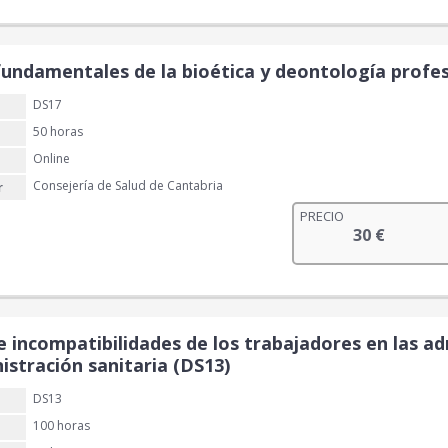
p
p
a
e
r
r
l
s
e
e
e
:
 fundamentales de la bioética y deontología profes
c
c
r
2
i
i
a
0
DS17
o
o
:
50 horas
o
a
4
€
r
c
Online
0
.
i
t
Consejería de Salud de Cantabria
r
g
u
€
PRECIO
i
a
30
€
.
n
l
a
e
l
s
e
:
r
2
 incompatibilidades de los trabajadores en las adm
a
0
istración sanitaria (DS13)
:
DS13
4
€
0
.
100 horas