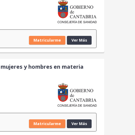
Matricularme
Ver Más
re mujeres y hombres en materia
Matricularme
Ver Más