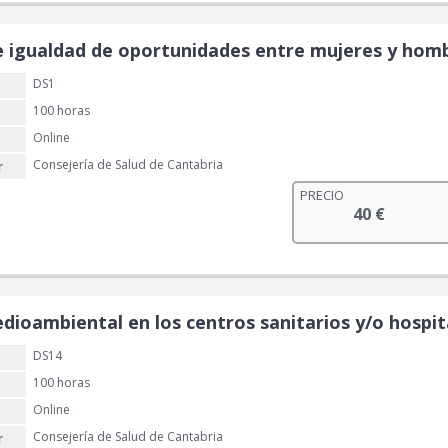
p
p
r
r
e
e
 igualdad de oportunidades entre mujeres y hombr
c
c
DS1
i
i
o
o
100 horas
o
a
Online
r
c
Consejería de Salud de Cantabria
r
i
t
PRECIO
g
u
40
€
i
a
n
l
a
e
l
s
e
:
dioambiental en los centros sanitarios y/o hospit
r
3
a
0
DS14
:
100 horas
4
€
Online
0
.
Consejería de Salud de Cantabria
r