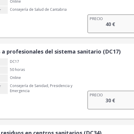
Online
€
Consejería de Salud de Cantabria
r
.
PRECIO
40
€
 a profesionales del sistema sanitario (DC17)
DC17
50 horas
Online
Consejería de Sanidad, Presidencia y
r
Emergencia
PRECIO
30
€
 residuos en centros sanitarios (DC34)