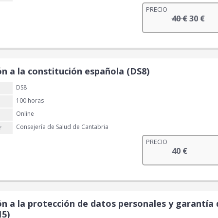
€
PRECIO
E
E
40
€
.
30
€
l
l
p
p
r
r
e
e
ón a la constitución española (DS8)
c
c
i
i
DS8
o
o
100 horas
o
a
r
c
Online
i
t
Consejería de Salud de Cantabria
r
g
u
PRECIO
i
a
40
€
n
l
a
e
l
s
e
:
r
3
n a la protección de datos personales y garantía 
a
0
15)