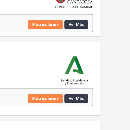
Matricularme
Ver Más
Matricularme
Ver Más