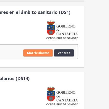
es en el ámbito sanitario (DS1)
Matricularme
Ver Más
alarios (DS14)