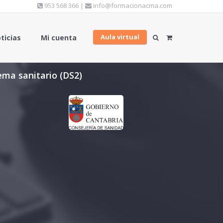
953 568 366 |
info@formacionacma.com
Aula virtual
ticias
Mi cuenta
ema sanitario (DS2)