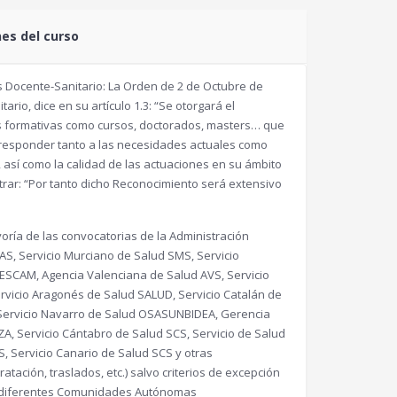
nes del curso
 Docente-Sanitario: La Orden de 2 de Octubre de
rio, dice en su artículo 1.3: “Se otorgará el
es formativas como cursos, doctorados, masters… que
a responder tanto a las necesidades actuales como
 así como la calidad de las actuaciones en su ámbito
trar: “Por tanto dicho Reconocimiento será extensivo
ría de las convocatorias de la Administración
AS, Servicio Murciano de Salud SMS, Servicio
SESCAM, Agencia Valenciana de Salud AVS, Servicio
vicio Aragonés de Salud SALUD, Servicio Catalán de
, Servicio Navarro de Salud OSASUNBIDEA, Gerencia
ZA, Servicio Cántabro de Salud SCS, Servicio de Salud
, Servicio Canario de Salud SCS y otras
tación, traslados, etc.) salvo criterios de excepción
as diferentes Comunidades Autónomas