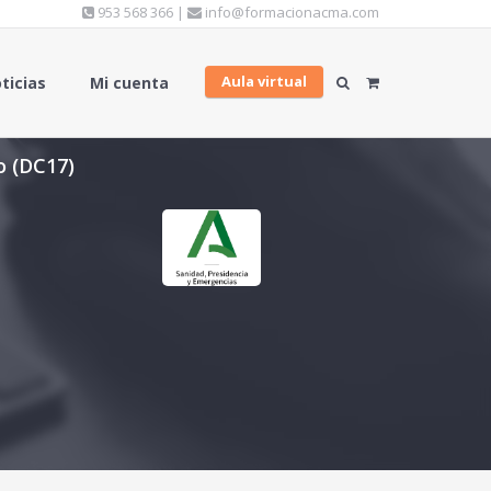
953 568 366 |
info@formacionacma.com
Aula virtual
ticias
Mi cuenta
o (DC17)