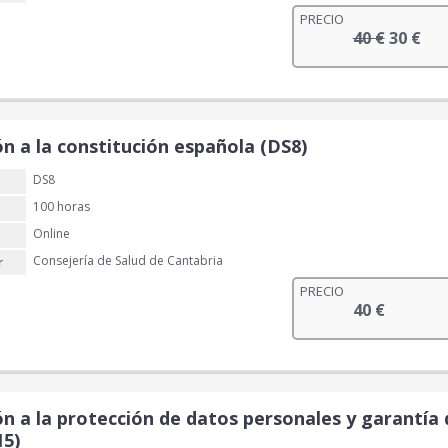
€
PRECIO
E
E
40
€
.
30
€
l
l
p
p
r
r
e
e
ón a la constitución española (DS8)
c
c
i
i
DS8
o
o
100 horas
o
a
r
c
Online
i
t
Consejería de Salud de Cantabria
r
g
u
PRECIO
i
a
40
€
n
l
a
e
l
s
e
:
r
3
n a la protección de datos personales y garantía 
a
0
15)