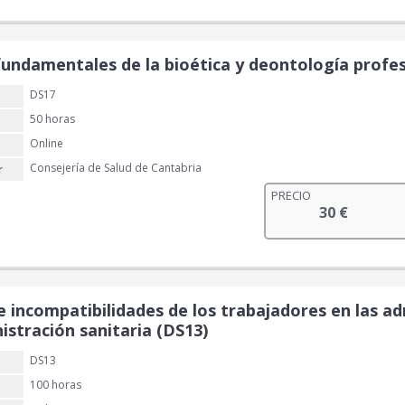
p
p
a
e
r
r
l
s
e
e
e
:
 fundamentales de la bioética y deontología profes
c
c
r
2
i
i
a
0
DS17
o
o
:
50 horas
o
a
4
€
r
c
Online
0
.
i
t
Consejería de Salud de Cantabria
r
g
u
€
PRECIO
i
a
30
€
.
n
l
a
e
l
s
e
:
r
2
 incompatibilidades de los trabajadores en las adm
a
0
istración sanitaria (DS13)
:
DS13
4
€
0
.
100 horas