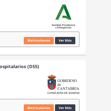
Matricularme
Ver Más
ospitalarios (DS5)
Matricularme
Ver Más