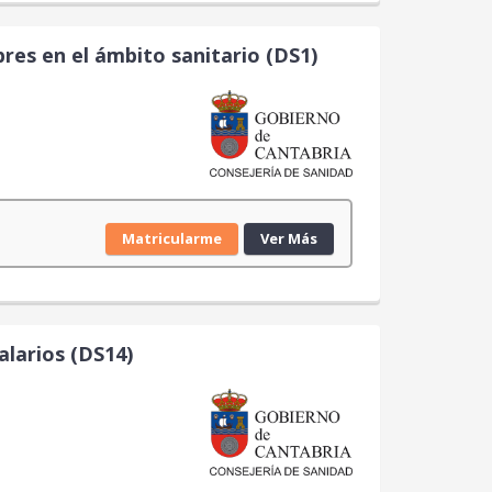
es en el ámbito sanitario (DS1)
Matricularme
Ver Más
alarios (DS14)