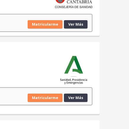
Matricularme
Ver Más
Matricularme
Ver Más