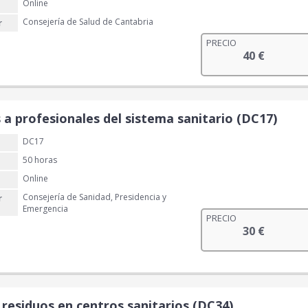
Online
€
Consejería de Salud de Cantabria
r
.
PRECIO
40
€
 a profesionales del sistema sanitario (DC17)
DC17
50 horas
Online
Consejería de Sanidad, Presidencia y
r
Emergencia
PRECIO
30
€
 residuos en centros sanitarios (DC34)