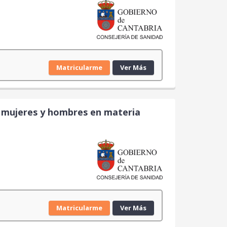
Matricularme
Ver Más
re mujeres y hombres en materia
Matricularme
Ver Más