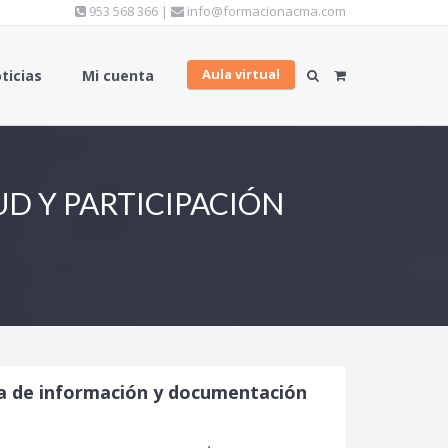
953 568 366 |
info@formacionacma.com
Aula virtual
ticias
Mi cuenta
UD Y PARTICIPACIÓN
ia de información y documentación