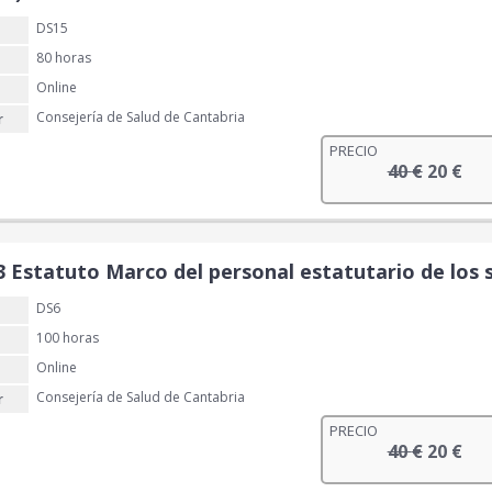
:
DS15
4
€
0
.
80 horas
Online
€
Consejería de Salud de Cantabria
r
.
PRECIO
E
E
40
€
20
€
l
l
p
p
r
r
e
e
3 Estatuto Marco del personal estatutario de los s
c
c
DS6
i
i
o
o
100 horas
o
a
Online
r
c
Consejería de Salud de Cantabria
r
i
t
PRECIO
g
u
E
E
40
€
20
€
i
a
l
l
n
l