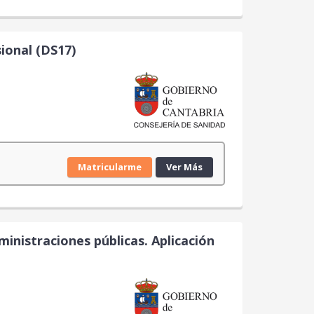
ional (DS17)
Matricularme
Ver Más
inistraciones públicas. Aplicación