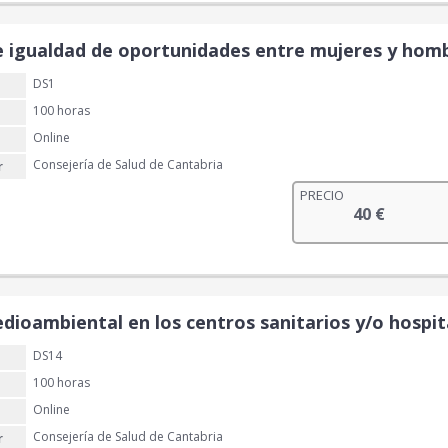
p
p
r
r
e
e
 igualdad de oportunidades entre mujeres y hombr
c
c
DS1
i
i
o
o
100 horas
o
a
Online
r
c
Consejería de Salud de Cantabria
r
i
t
PRECIO
g
u
40
€
i
a
n
l
a
e
l
s
e
:
dioambiental en los centros sanitarios y/o hospit
r
3
a
0
DS14
:
100 horas
4
€
Online
0
.
Consejería de Salud de Cantabria
r