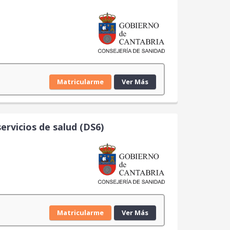
Matricularme
Ver Más
ervicios de salud (DS6)
Matricularme
Ver Más