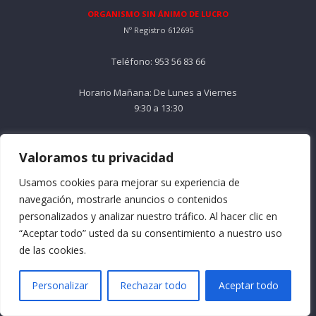
ORGANISMO SIN ÁNIMO DE LUCRO
Nº Registro 612695
Teléfono: 953 56 83 66
Horario Mañana: De Lunes a Viernes
9:30 a 13:30
Horario Tarde: De Lunes a Jueves
16:30 a 18:30
Valoramos tu privacidad
Usamos cookies para mejorar su experiencia de
Email: info@formacionacma.com
navegación, mostrarle anuncios o contenidos
personalizados y analizar nuestro tráfico. Al hacer clic en
Menú
“Aceptar todo” usted da su consentimiento a nuestro uso
de las cookies.
Quienes somos
Preguntas frecuentes
Personalizar
Rechazar todo
Aceptar todo
Formación Bonificada