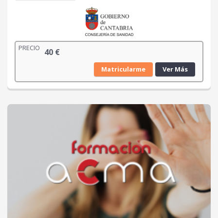
PRECIO
40
€
Matricularme
Ver Más