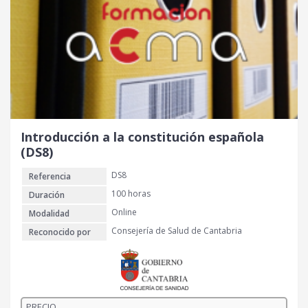
r
c
i
t
g
u
i
a
n
l
a
e
l
s
e
:
r
3
Introducción a la constitución española
a
0
(DS8)
:
DS8
Referencia
4
€
0
.
100 horas
Duración
Online
Modalidad
€
Consejería de Salud de Cantabria
Reconocido por
.
PRECIO