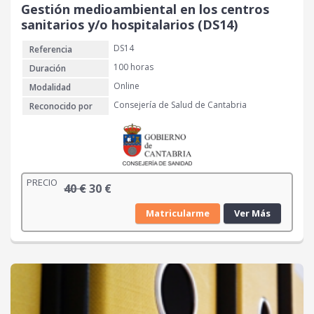
Gestión medioambiental en los centros
sanitarios y/o hospitalarios (DS14)
DS14
Referencia
100 horas
Duración
Online
Modalidad
Consejería de Salud de Cantabria
Reconocido por
PRECIO
E
E
40
€
30
€
l
l
Matricularme
Ver Más
p
p
r
r
e
e
c
c
i
i
o
o
o
a