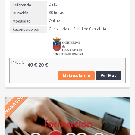
DS15
Referencia
80 horas
Duración
Online
Modalidad
Consejería de Salud de Cantabria
Reconocido por
PRECIO
E
E
40
€
20
€
l
l
Matricularme
Ver Más
p
p
r
r
e
e
PROMOCIÓN
c
c
i
i
o
o
o
a
r
c
i
t