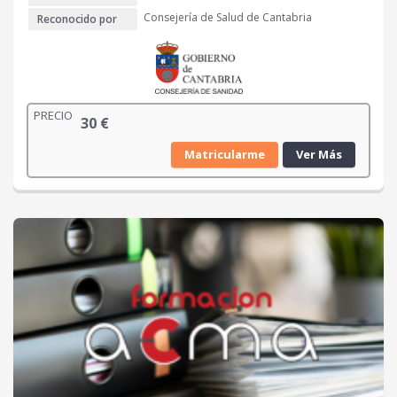
€
Consejería de Salud de Cantabria
Reconocido por
.
PRECIO
30
€
Matricularme
Ver Más