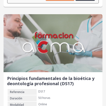
r
r
e
e
c
c
i
i
o
o
o
a
r
c
i
t
g
u
i
a
n
l
a
e
l
s
e
:
r
2
Principios fundamentales de la bioética y
a
0
deontología profesional (DS17)
:
DS17
Referencia
4
€
0
.
50 horas
Duración
Online
Modalidad