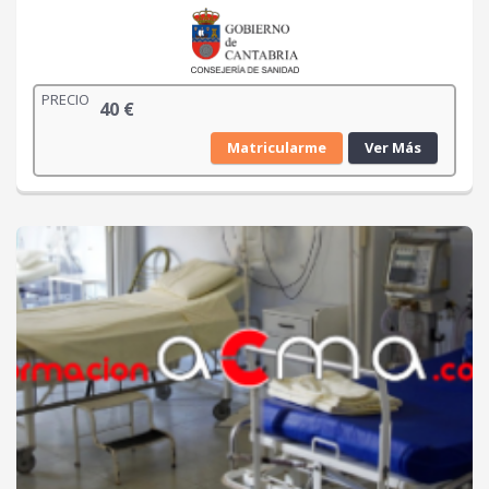
PRECIO
40
€
Matricularme
Ver Más