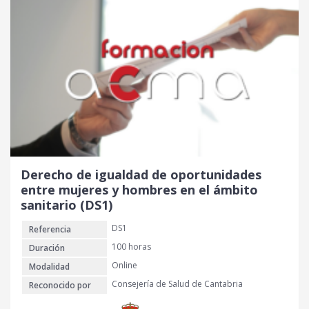
i
i
o
o
o
a
r
c
i
t
g
u
i
a
n
l
a
e
l
s
e
:
r
3
Derecho de igualdad de oportunidades
a
0
entre mujeres y hombres en el ámbito
:
sanitario (DS1)
4
€
DS1
Referencia
0
.
100 horas
Duración
€
Online
Modalidad
.
Consejería de Salud de Cantabria
Reconocido por