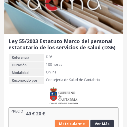
g
u
i
a
n
l
a
e
l
s
e
:
r
2
Ley 55/2003 Estatuto Marco del personal
a
0
estatutario de los servicios de salud (DS6)
:
DS6
Referencia
4
€
0
.
100 horas
Duración
Online
Modalidad
€
Consejería de Salud de Cantabria
Reconocido por
.
PRECIO
E
E
40
€
20
€
l
l
Matricularme
Ver Más
p
p