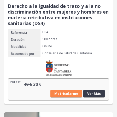
Derecho a la igualdad de trato y a la no
discriminación entre mujeres y hombres en
materia retributiva en instituciones
sanitarias (DS4)
DS4
Referencia
100 horas
Duración
Online
Modalidad
Consejería de Salud de Cantabria
Reconocido por
PRECIO
E
E
40
€
30
€
l
l
Matricularme
Ver Más
p
p
r
r
e
e
c
c