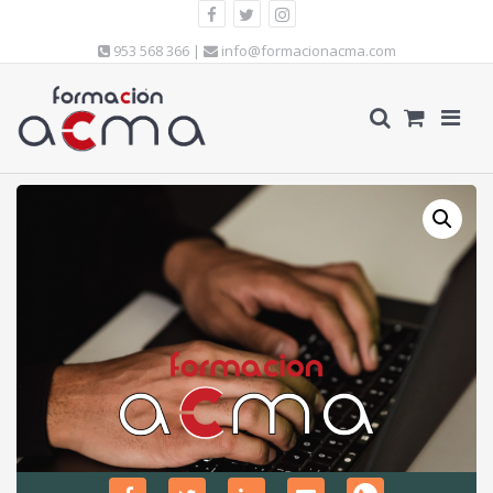
953 568 366 |
info@formacionacma.com