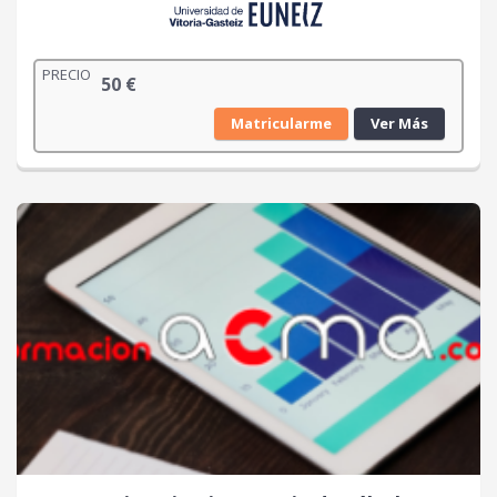
PRECIO
50
€
Matricularme
Ver Más