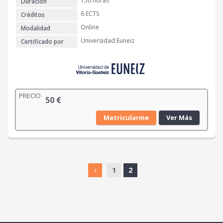
150 horas
Duración
6 ECTS
Créditos
Online
Modalidad
Universidad Euneiz
Certificado por
PRECIO
50
€
Matricularme
Ver Más
1
2