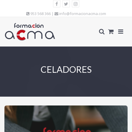
953 568 366 |
info@formacionacma.com
CELADORES