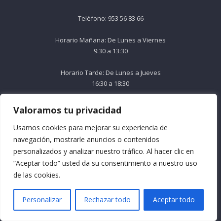
Teléfono: 953 56 83 66
Horario Mañana: De Lunes a Viernes
9:30 a 13:30
Horario Tarde: De Lunes a Jueves
16:30 a 18:30
Email: info@formacionacma.com
Valoramos tu privacidad
Usamos cookies para mejorar su experiencia de
Menú
navegación, mostrarle anuncios o contenidos
personalizados y analizar nuestro tráfico. Al hacer clic en
Quienes somos
“Aceptar todo” usted da su consentimiento a nuestro uso
Preguntas frecuentes
de las cookies.
Formación Bonificada
Términos y condiciones
Personalizar
Rechazar todo
Aceptar todo
Contacto