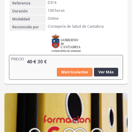
DS14
Referencia
100 horas
Duración
Online
Modalidad
Consejería de Salud de Cantabria
Reconocido por
PRECIO
E
E
40
€
30
€
l
l
Matricularme
Ver Más
p
p
r
r
e
e
c
c
i
i
o
o
o
a
r
c
i
t