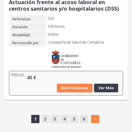
Actuación frente al acoso laboral en
centros sanitarios y/o hospitalarios (DS5)
DS5
Referencia
100 horas
Duración
Online
Modalidad
Consejería de Salud de Cantabria
Reconocido por
PRECIO
40
€
Matricularme
Ver Más
1
2
3
4
5
6