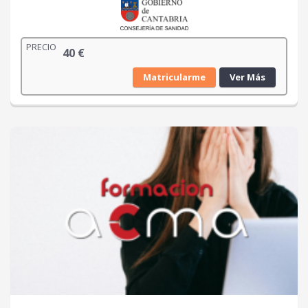
PRECIO
40
€
Matricularme
Ver Más