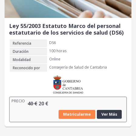
a
e
l
s
e
:
r
2
Ley 55/2003 Estatuto Marco del personal
a
0
estatutario de los servicios de salud (DS6)
:
DS6
Referencia
4
€
0
.
100 horas
Duración
Online
Modalidad
€
Consejería de Salud de Cantabria
Reconocido por
.
PRECIO
E
E
40
€
20
€
l
l
Matricularme
Ver Más
p
p
r
r
e
e