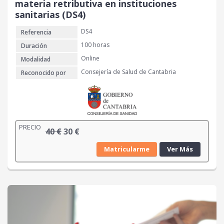
materia retributiva en instituciones
sanitarias (DS4)
DS4
Referencia
100 horas
Duración
Online
Modalidad
Consejería de Salud de Cantabria
Reconocido por
PRECIO
E
E
40
€
30
€
l
l
Matricularme
Ver Más
p
p
r
r
e
e
c
c
i
i
o
o
o
a