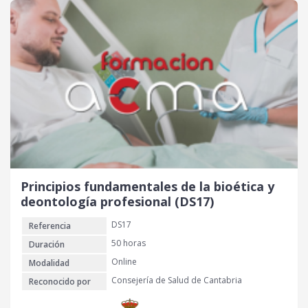
c
c
i
i
o
o
o
a
r
c
i
t
g
u
i
a
n
l
a
e
l
s
e
:
r
2
Principios fundamentales de la bioética y
a
0
deontología profesional (DS17)
:
DS17
Referencia
4
€
0
.
50 horas
Duración
Online
Modalidad
€
Consejería de Salud de Cantabria
Reconocido por
.