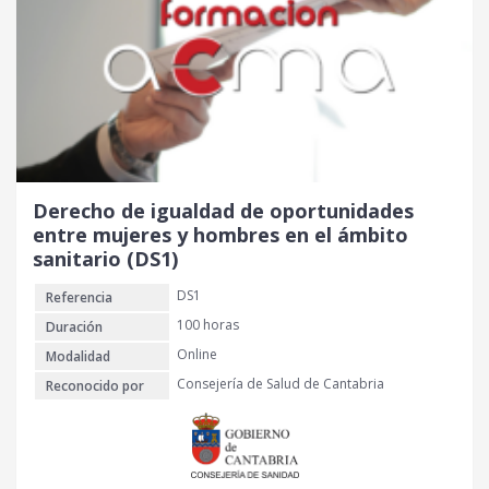
r
c
i
t
g
u
i
a
n
l
a
e
l
s
e
:
r
3
Derecho de igualdad de oportunidades
a
0
entre mujeres y hombres en el ámbito
:
sanitario (DS1)
4
€
DS1
Referencia
0
.
100 horas
Duración
€
Online
Modalidad
.
Consejería de Salud de Cantabria
Reconocido por