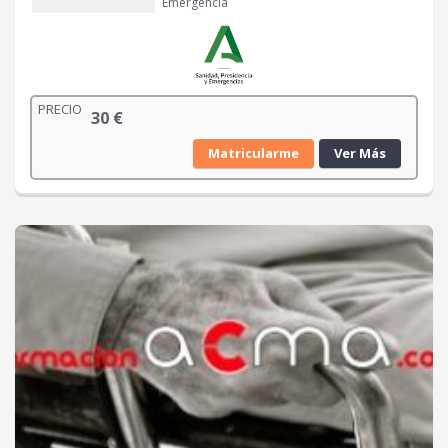
Emergencia
PRECIO
30
€
Matricularme
Ver Más