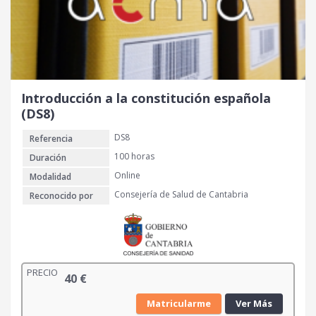
g
u
i
a
n
l
a
e
l
s
e
:
r
3
Introducción a la constitución española
a
0
(DS8)
:
DS8
Referencia
4
€
0
.
100 horas
Duración
Online
Modalidad
€
Consejería de Salud de Cantabria
Reconocido por
.
PRECIO
40
€
Matricularme
Ver Más