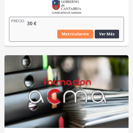
PRECIO
30
€
Matricularme
Ver Más