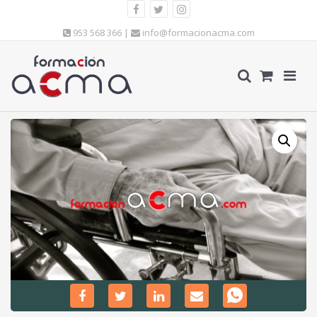
953 568 366 |
info@formacionacma.com