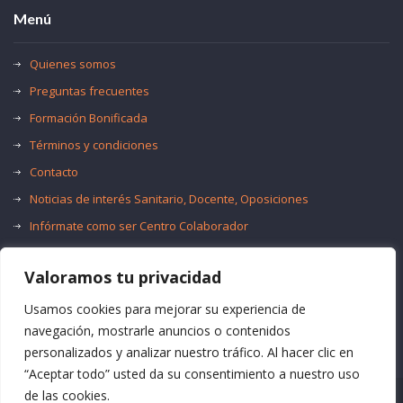
Menú
Quienes somos
Preguntas frecuentes
Formación Bonificada
Términos y condiciones
Contacto
Noticias de interés Sanitario, Docente, Oposiciones
Infórmate como ser Centro Colaborador
Trabaja con nosotros
Valoramos tu privacidad
Oferta de Empleo Público
Bolsas de Empleo
Usamos cookies para mejorar su experiencia de
navegación, mostrarle anuncios o contenidos
personalizados y analizar nuestro tráfico. Al hacer clic en
“Aceptar todo” usted da su consentimiento a nuestro uso
de las cookies.