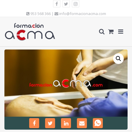
953 568 366 |
info@formacionacma.com