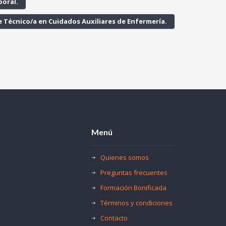
poral.
e Técnico/a en Cuidados Auxiliares de Enfermería.
Menú
Quienes somos
Preguntas frecuentes
Formación Bonificada
Términos y condiciones
Contacto