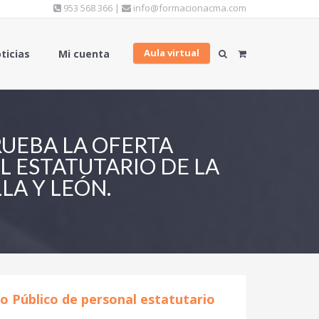
953 568 366 |
info@formacionacma.com
Aula virtual
ticias
Mi cuenta
PRUEBA LA OFERTA
 ESTATUTARIO DE LA
LA Y LEÓN.
eo Público de personal estatutario