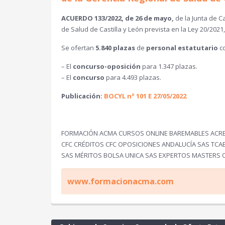
ACUERDO 133/2022, de 26 de mayo,
de la Junta de C
de Salud de Castilla y León prevista en la Ley 20/202
Se ofertan
5.840 plazas
de
personal estatutario
co
–
El
concurso-oposición
para 1.347 plazas.
–
El
concurso
para 4.493 plazas.
Publicación:
BOCYL nº 101 E 27/05/2022
FORMACIÓN ACMA CURSOS ONLINE BAREMABLES ACRED
CFC CRÉDITOS CFC OPOSICIONES ANDALUCÍA SAS TC
SAS MÉRITOS BOLSA UNICA SAS EXPERTOS MASTERS 
www.formacionacma.com