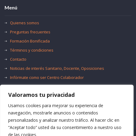
Menú
Quienes somos
Preguntas frecuentes
Formación Bonificada
Términos y condiciones
Contacto
Noticias de interés Sanitario, Docente, Oposiciones
Infórmate como ser Centro Colaborador
Trabaja con nosotros
Valoramos tu privacidad
Oferta de Empleo Público
Bolsas de Empleo
Usamos cookies para mejorar su experiencia de
navegación, mostrarle anuncios o contenidos
personalizados y analizar nuestro tráfico. Al hacer clic en
“Aceptar todo” usted da su consentimiento a nuestro uso
de las cookies.