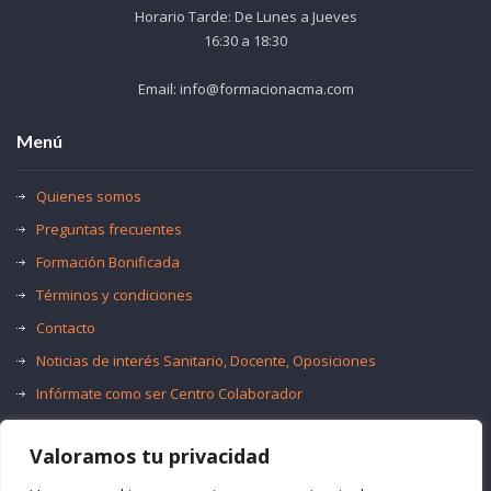
Horario Tarde: De Lunes a Jueves
16:30 a 18:30
Email: info@formacionacma.com
Menú
Quienes somos
Preguntas frecuentes
Formación Bonificada
Términos y condiciones
Contacto
Noticias de interés Sanitario, Docente, Oposiciones
Infórmate como ser Centro Colaborador
Trabaja con nosotros
Valoramos tu privacidad
Oferta de Empleo Público