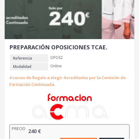
g
u
i
a
n
l
a
e
l
s
e
:
r
2
PREPARACIÓN OPOSICIONES TCAE.
a
4
OPOS2
Referencia
:
0
4
Online
Modalidad
1
€
4 cursos de Regalo a elegir Acreditados por la Comisión de
0
.
Formación Continuada.
€
.
PRECIO
240
€