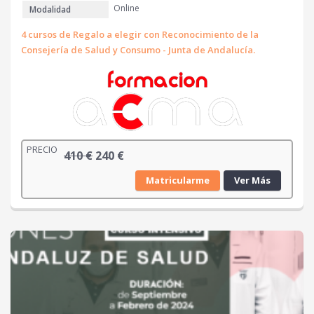
Online
Modalidad
4 cursos de Regalo a elegir con Reconocimiento de la
Consejería de Salud y Consumo - Junta de Andalucía.
PRECIO
E
E
410
€
240
€
l
l
Matricularme
Ver Más
p
p
r
r
e
e
c
c
i
i
o
o
o
a
r
c
i
t