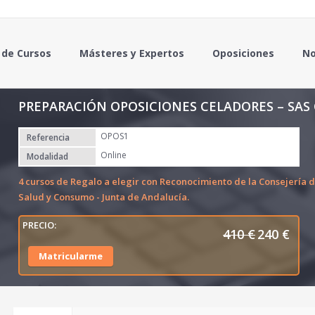
 de Cursos
Másteres y Expertos
Oposiciones
No
PREPARACIÓN OPOSICIONES CELADORES – SAS
OPOS1
Referencia
Online
Modalidad
4 cursos de Regalo a elegir con Reconocimiento de la Consejería 
Salud y Consumo - Junta de Andalucía.
410
€
240
€
E
E
l
l
Matricularme
p
p
r
r