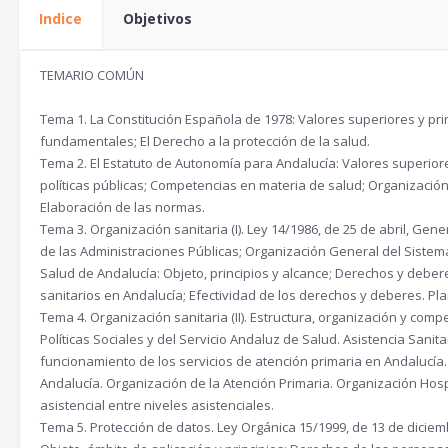
e
e
Indice
Objetivos
c
c
i
i
TEMARIO COMÚN
o
o
Tema 1. La Constitución Española de 1978: Valores superiores y pr
o
a
fundamentales; El Derecho a la protección de la salud.
r
c
Tema 2. El Estatuto de Autonomía para Andalucía: Valores superior
i
t
políticas públicas; Competencias en materia de salud; Organizació
Elaboración de las normas.
g
u
Tema 3. Organización sanitaria (I). Ley 14/1986, de 25 de abril, Ge
i
a
de las Administraciones Públicas; Organización General del Sistema 
Salud de Andalucía: Objeto, principios y alcance; Derechos y deber
n
l
sanitarios en Andalucía; Efectividad de los derechos y deberes. P
a
e
Tema 4. Organización sanitaria (II). Estructura, organización y comp
l
s
Políticas Sociales y del Servicio Andaluz de Salud. Asistencia Sanita
funcionamiento de los servicios de atención primaria en Andalucía.
e
:
Andalucía. Organización de la Atención Primaria. Organización Hosp
r
2
asistencial entre niveles asistenciales.
a
4
Tema 5. Protección de datos. Ley Orgánica 15/1999, de 13 de diciem