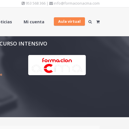
953 568 366 |
info@formacionacma.com
Aula virtual
ticias
Mi cuenta
 CURSO INTENSIVO
de