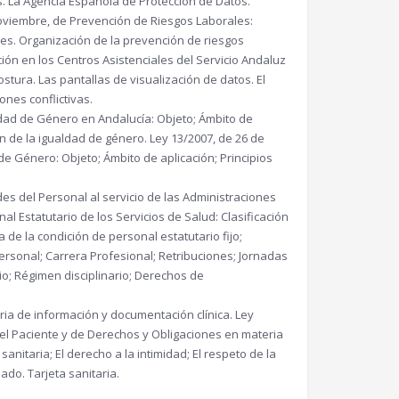
s. La Agencia Española de Protección de Datos.
noviembre, de Prevención de Riesgos Laborales:
res. Organización de la prevención de riesgos
ión en los Centros Asistenciales del Servicio Andaluz
tura. Las pantallas de visualización de datos. El
ones conflictivas.
ldad de Género en Andalucía: Objeto; Ámbito de
ón de la igualdad de género. Ley 13/2007, de 26 de
de Género: Objeto; Ámbito de aplicación; Principios
es del Personal al servicio de las Administraciones
al Estatutario de los Servicios de Salud: Clasificación
 de la condición de personal estatutario fijo;
ersonal; Carrera Profesional; Retribuciones; Jornadas
rio; Régimen disciplinario; Derechos de
ia de información y documentación clínica. Ley
el Paciente y de Derechos y Obligaciones en materia
nitaria; El derecho a la intimidad; El respeto de la
ado. Tarjeta sanitaria.