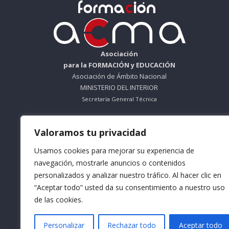
Asociación
para la FORMACIÓN y EDUCACIÓN
Asociación de Ámbito Nacional
MINISTERIO DEL INTERIOR
Secretaría General Técnica
ORGANISMO SIN ÁNIMO DE LUCRO
Nº Registro 612695
Valoramos tu privacidad
Usamos cookies para mejorar su experiencia de
Teléfono: 953 56 83 66
navegación, mostrarle anuncios o contenidos
personalizados y analizar nuestro tráfico. Al hacer clic en
Horario Mañana: De Lunes a Viernes
9:30 a 13:30
“Aceptar todo” usted da su consentimiento a nuestro uso
de las cookies.
Horario Tarde: De Lunes a Jueves
16:30 a 18:30
Personalizar
Rechazar todo
Aceptar todo