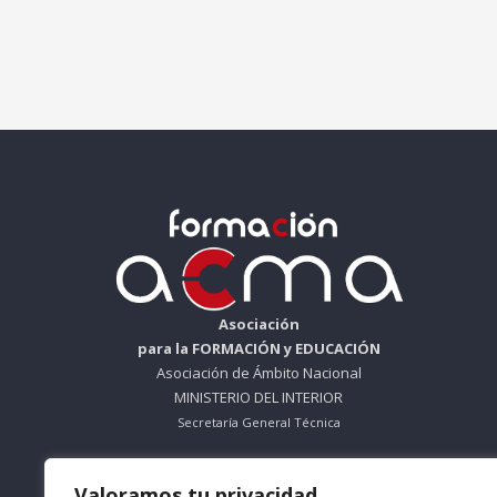
Asociación
para la FORMACIÓN y EDUCACIÓN
Asociación de Ámbito Nacional
MINISTERIO DEL INTERIOR
Secretaría General Técnica
ORGANISMO SIN ÁNIMO DE LUCRO
Valoramos tu privacidad
Nº Registro 612695