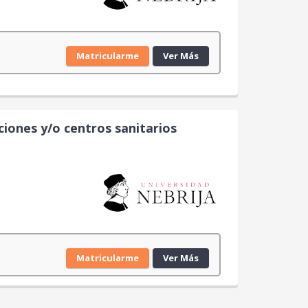
Matricularme
Ver Más
ciones y/o centros sanitarios
Matricularme
Ver Más