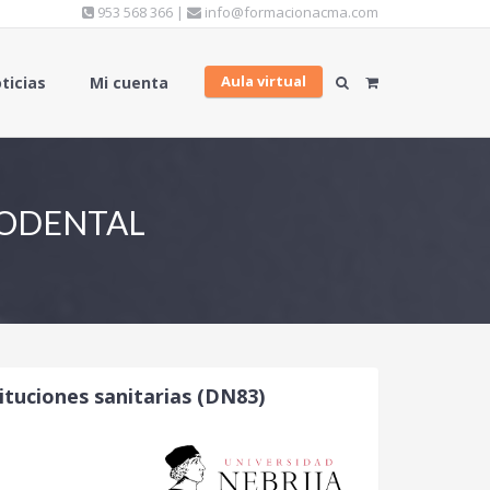
953 568 366 |
info@formacionacma.com
Aula virtual
ticias
Mi cuenta
CODENTAL
tituciones sanitarias (DN83)