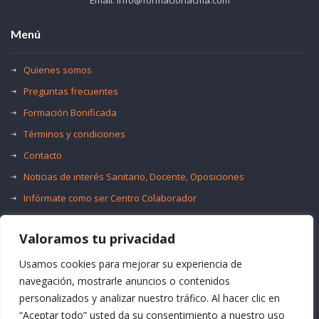
Menú
Quienes somos
Preguntas frecuentes
Formación Bonificada
Términos y condiciones
Contacto
Noticias de interés Sanitario, Docente, Oposiciones
Infórmate como ser Centro Colaborador
Trabaja con nosotros
Valoramos tu privacidad
Oferta de Empleo Público
Bolsas de Empleo
Usamos cookies para mejorar su experiencia de
navegación, mostrarle anuncios o contenidos
personalizados y analizar nuestro tráfico. Al hacer clic en
“Aceptar todo” usted da su consentimiento a nuestro uso