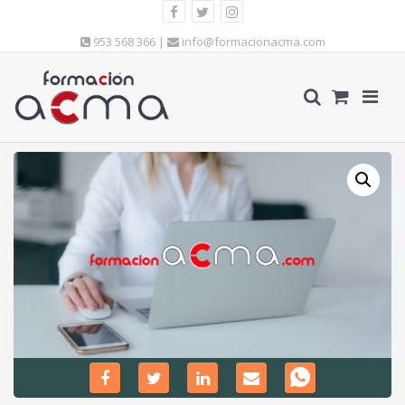
953 568 366 |
info@formacionacma.com