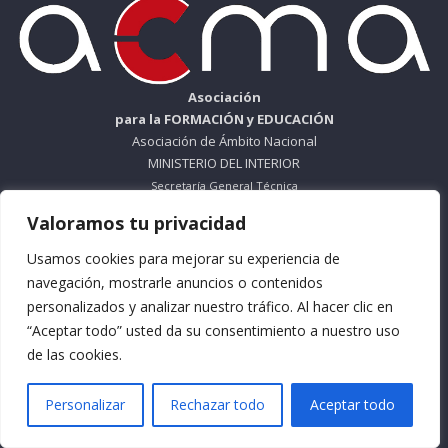
Asociación
para la FORMACIÓN y EDUCACIÓN
Asociación de Ámbito Nacional
MINISTERIO DEL INTERIOR
Secretaría General Técnica
Valoramos tu privacidad
ORGANISMO SIN ÁNIMO DE LUCRO
Nº Registro 612695
Usamos cookies para mejorar su experiencia de
navegación, mostrarle anuncios o contenidos
Teléfono: 953 56 83 66
personalizados y analizar nuestro tráfico. Al hacer clic en
“Aceptar todo” usted da su consentimiento a nuestro uso
Horario Mañana: De Lunes a Viernes
de las cookies.
9:30 a 13:30
Horario Tarde: De Lunes a Jueves
Personalizar
Rechazar todo
Aceptar todo
16:30 a 18:30