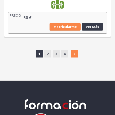
PRECIO
50
€
Matricularme
Ver Más
1
2
3
4