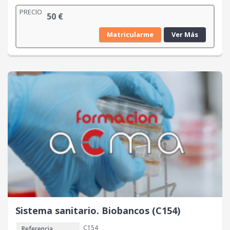
PRECIO
50
€
Matricularme
Ver Más
Sistema sanitario. Biobancos (C154)
C154
Referencia