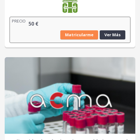
PRECIO
50
€
Matricularme
Ver Más