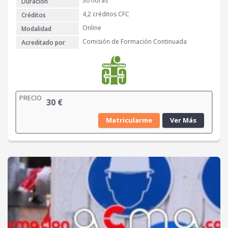
30 horas
Duración
4,2 créditos CFC
Créditos
Online
Modalidad
Comisión de Formación Continuada
Acreditado por
PRECIO
30
€
Matricularme
Ver Más