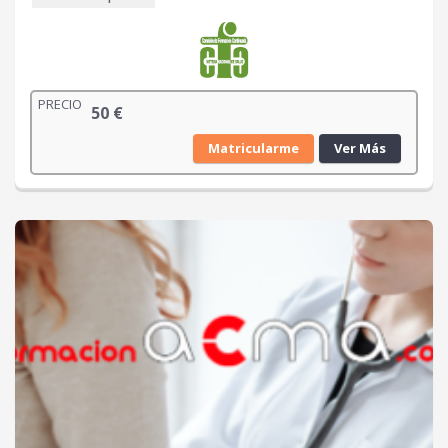
PRECIO
50
€
Matricularme
Ver Más