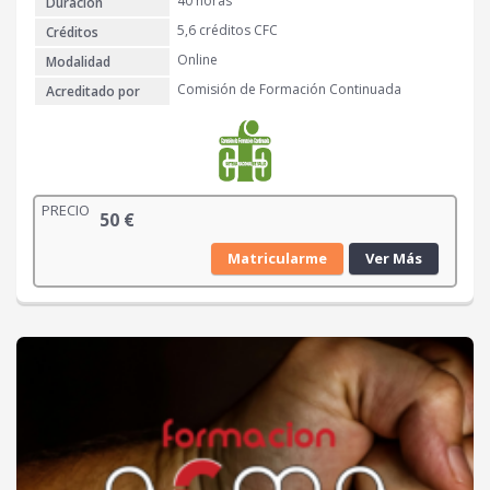
40 horas
Duración
5,6 créditos CFC
Créditos
Online
Modalidad
Comisión de Formación Continuada
Acreditado por
PRECIO
50
€
Matricularme
Ver Más