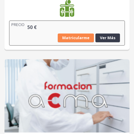
PRECIO
50
€
Matricularme
Ver Más