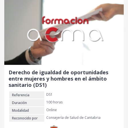
i
i
o
o
o
a
r
c
i
t
g
u
i
a
n
l
a
e
l
s
e
:
r
3
Derecho de igualdad de oportunidades
a
0
entre mujeres y hombres en el ámbito
:
sanitario (DS1)
4
€
DS1
Referencia
0
.
100 horas
Duración
€
Online
Modalidad
.
Consejería de Salud de Cantabria
Reconocido por