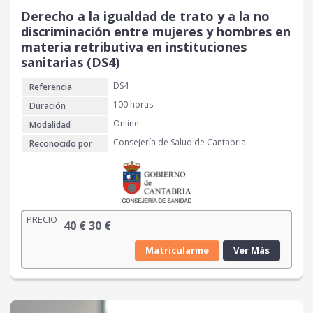
Derecho a la igualdad de trato y a la no
discriminación entre mujeres y hombres en
materia retributiva en instituciones
sanitarias (DS4)
DS4
Referencia
100 horas
Duración
Online
Modalidad
Consejería de Salud de Cantabria
Reconocido por
PRECIO
E
E
40
€
30
€
l
l
Matricularme
Ver Más
p
p
r
r
e
e
c
c