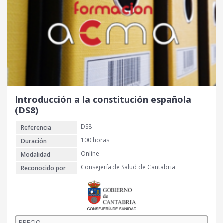
r
c
i
t
g
u
i
a
n
l
a
e
l
s
e
:
r
3
Introducción a la constitución española
a
0
(DS8)
:
DS8
Referencia
4
€
0
.
100 horas
Duración
Online
Modalidad
€
Consejería de Salud de Cantabria
Reconocido por
.
PRECIO