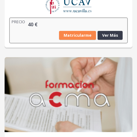
PRECIO
40
€
Matricularme
Ver Más