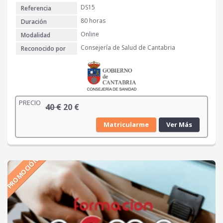
DS15
Referencia
80 horas
Duración
Online
Modalidad
Consejería de Salud de Cantabria
Reconocido por
PRECIO
E
E
40
€
20
€
l
l
Matricularme
Ver Más
p
p
r
r
e
e
PROMOCIÓN
c
c
i
i
o
o
o
a
r
c
i
t