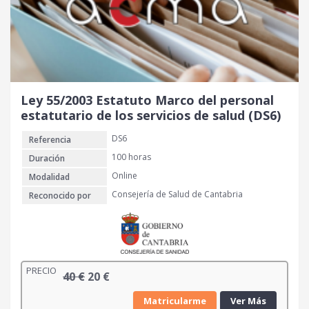
g
u
i
a
n
l
a
e
l
s
e
:
r
2
Ley 55/2003 Estatuto Marco del personal
a
0
estatutario de los servicios de salud (DS6)
:
DS6
Referencia
4
€
0
.
100 horas
Duración
Online
Modalidad
€
Consejería de Salud de Cantabria
Reconocido por
.
PRECIO
E
E
40
€
20
€
l
l
Matricularme
Ver Más
p
p