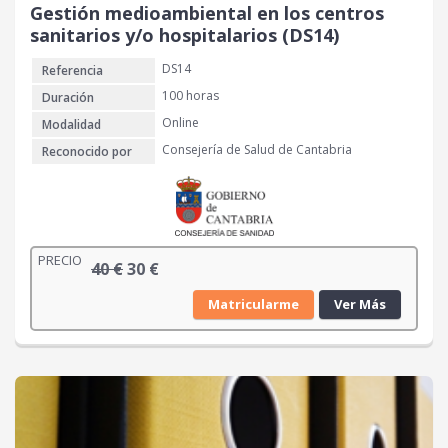
Gestión medioambiental en los centros
sanitarios y/o hospitalarios (DS14)
DS14
Referencia
100 horas
Duración
Online
Modalidad
Consejería de Salud de Cantabria
Reconocido por
PRECIO
E
E
40
€
30
€
l
l
Matricularme
Ver Más
p
p
r
r
e
e
c
c
i
i
o
o
o
a