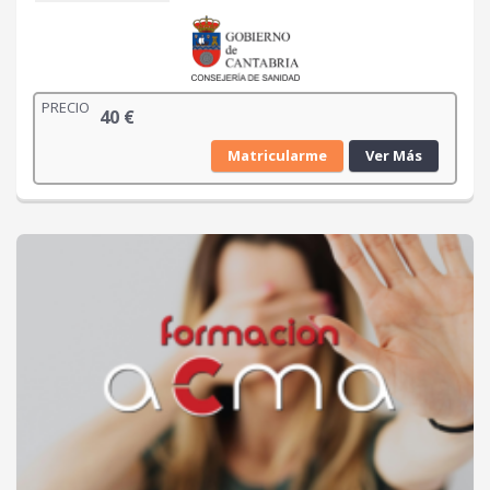
PRECIO
40
€
Matricularme
Ver Más