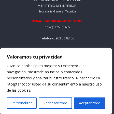
Asociación de Ámbito Nacional
MINISTERIO DEL INTERIOR
Secretaría General Técnica
ORGANISMO SIN ÁNIMO DE LUCRO
Nº Registro 612695
Teléfono: 953 56 83 66
Horario Mañana: De Lunes a Viernes
9:30 a 13:30
Valoramos tu privacidad
Usamos cookies para mejorar su experiencia de
Horario Tarde: De Lunes a Jueves
navegación, mostrarle anuncios o contenidos
16:30 a 18:30
personalizados y analizar nuestro tráfico. Al hacer clic en
Email: info@formacionacma.com
“Aceptar todo” usted da su consentimiento a nuestro uso
de las cookies.
Menú
Personalizar
Rechazar todo
Aceptar todo
Quienes somos