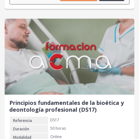
r
r
e
e
c
c
i
i
o
o
o
a
r
c
i
t
g
u
i
a
n
l
a
e
l
s
e
:
r
2
Principios fundamentales de la bioética y
a
0
deontología profesional (DS17)
:
DS17
Referencia
4
€
0
.
50 horas
Duración
Online
Modalidad