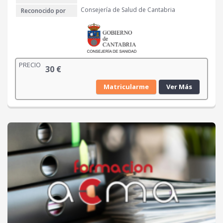
€
Consejería de Salud de Cantabria
Reconocido por
.
PRECIO
30
€
Matricularme
Ver Más