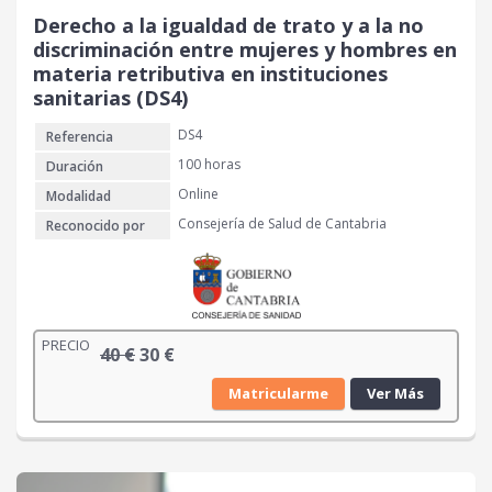
Derecho a la igualdad de trato y a la no
discriminación entre mujeres y hombres en
materia retributiva en instituciones
sanitarias (DS4)
DS4
Referencia
100 horas
Duración
Online
Modalidad
Consejería de Salud de Cantabria
Reconocido por
PRECIO
E
E
40
€
30
€
l
l
Matricularme
Ver Más
p
p
r
r
e
e
c
c