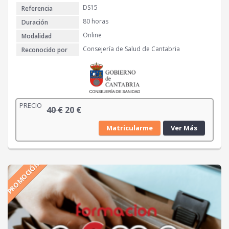
DS15
Referencia
80 horas
Duración
Online
Modalidad
Consejería de Salud de Cantabria
Reconocido por
PRECIO
E
E
40
€
20
€
l
l
Matricularme
Ver Más
p
p
r
r
e
e
PROMOCIÓN
c
c
i
i
o
o
o
a
r
c
i
t