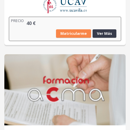
PRECIO
40
€
Matricularme
Ver Más