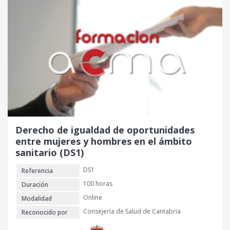
i
i
o
o
o
a
r
c
i
t
g
u
i
a
n
l
a
e
l
s
e
:
r
3
Derecho de igualdad de oportunidades
a
0
entre mujeres y hombres en el ámbito
:
sanitario (DS1)
4
€
DS1
Referencia
0
.
100 horas
Duración
€
Online
Modalidad
.
Consejería de Salud de Cantabria
Reconocido por