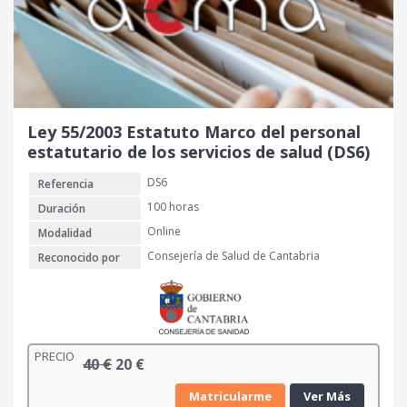
g
u
i
a
n
l
a
e
l
s
e
:
r
2
Ley 55/2003 Estatuto Marco del personal
a
0
estatutario de los servicios de salud (DS6)
:
DS6
Referencia
4
€
0
.
100 horas
Duración
Online
Modalidad
€
Consejería de Salud de Cantabria
Reconocido por
.
PRECIO
E
E
40
€
20
€
l
l
Matricularme
Ver Más
p
p