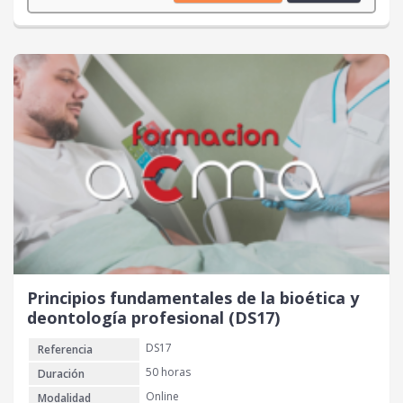
r
r
e
e
c
c
i
i
o
o
o
a
r
c
i
t
g
u
i
a
n
l
a
e
l
s
e
:
r
2
Principios fundamentales de la bioética y
a
0
deontología profesional (DS17)
:
DS17
Referencia
4
€
0
.
50 horas
Duración
Online
Modalidad