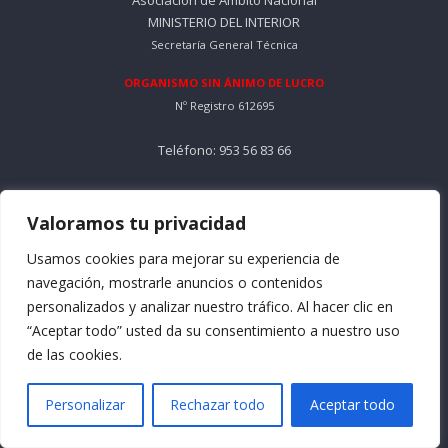
Asociación de Ámbito Nacional
MINISTERIO DEL INTERIOR
Secretaría General Técnica
ORGANISMO SIN ÁNIMO DE LUCRO
Nº Registro 612695
Teléfono: 953 56 83 66
Horario Mañana: De Lunes a Viernes
9:30 a 13:30
Valoramos tu privacidad
Usamos cookies para mejorar su experiencia de
Horario Tarde: De Lunes a Jueves
navegación, mostrarle anuncios o contenidos
16:30 a 18:30
personalizados y analizar nuestro tráfico. Al hacer clic en
Email: info@formacionacma.com
“Aceptar todo” usted da su consentimiento a nuestro uso
de las cookies.
Menú
Personalizar
Rechazar todo
Aceptar todo
Quienes somos