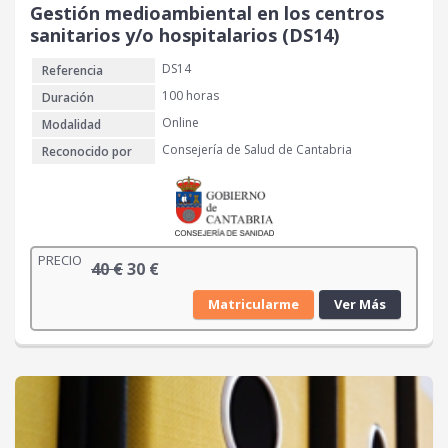
Gestión medioambiental en los centros
sanitarios y/o hospitalarios (DS14)
DS14
Referencia
100 horas
Duración
Online
Modalidad
Consejería de Salud de Cantabria
Reconocido por
PRECIO
E
E
40
€
30
€
l
l
Matricularme
Ver Más
p
p
r
r
e
e
c
c
i
i
o
o
o
a