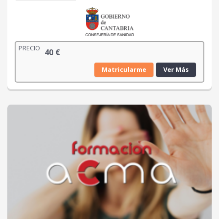
PRECIO
40
€
Matricularme
Ver Más