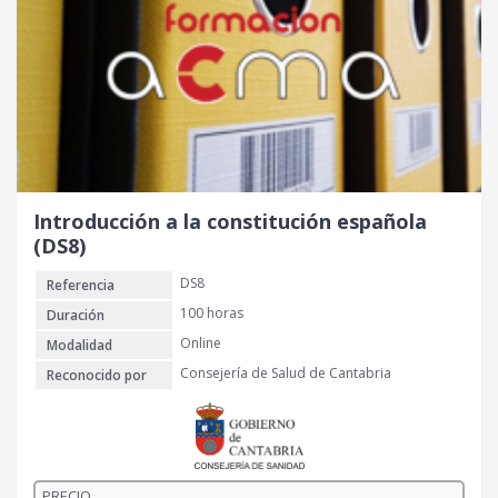
r
c
i
t
g
u
i
a
n
l
a
e
l
s
e
:
r
3
Introducción a la constitución española
a
0
(DS8)
:
DS8
Referencia
4
€
0
.
100 horas
Duración
Online
Modalidad
€
Consejería de Salud de Cantabria
Reconocido por
.
PRECIO