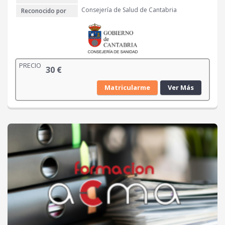
€
Consejería de Salud de Cantabria
Reconocido por
.
PRECIO
30
€
Matricularme
Ver Más