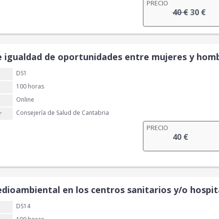
PRECIO
E
E
40
€
30
€
l
l
p
p
r
r
e
e
 igualdad de oportunidades entre mujeres y hombr
c
c
DS1
i
i
o
o
100 horas
o
a
Online
r
c
Consejería de Salud de Cantabria
r
i
t
PRECIO
g
u
40
€
i
a
n
l
a
e
l
s
e
:
dioambiental en los centros sanitarios y/o hospit
r
3
a
0
DS14
: