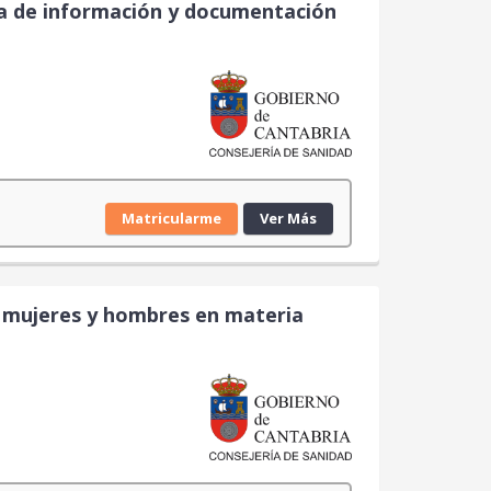
ia de información y documentación
Matricularme
Ver Más
re mujeres y hombres en materia