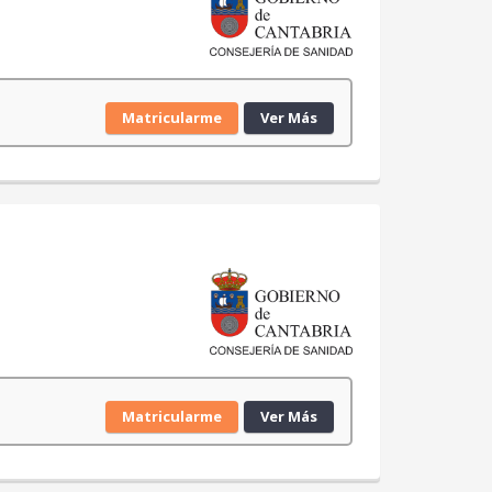
Matricularme
Ver Más
Matricularme
Ver Más