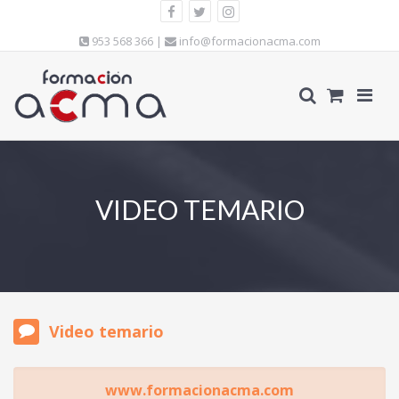
953 568 366 |
info@formacionacma.com
VIDEO TEMARIO
Video temario
www.formacionacma.com