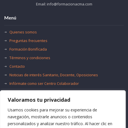
Email: info@formacionacma.com
Menú
Quienes somos
Preguntas frecuentes
Formación Bonificada
Términos y condiciones
Contacto
Noticias de interés Sanitario, Docente, Oposiciones
Infórmate como ser Centro Colaborador
Trabaja con nosotros
Valoramos tu privacidad
Oferta de Empleo Público
Bolsas de Empleo
Usamos cookies para mejorar su experiencia de
navegación, mostrarle anuncios o contenidos
personalizados y analizar nuestro tráfico. Al hacer clic en