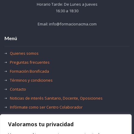
Horario Tarde: De Lunes a Jueves
16:30 a 18:30
Email: info@formacionacma.com
Menú
Quienes somos
Preguntas frecuentes
Formación Bonificada
Términos y condiciones
Contacto
Noticias de interés Sanitario, Docente, Oposiciones
Infórmate como ser Centro Colaborador
Trabaja con nosotros
Valoramos tu privacidad
Oferta de Empleo Público