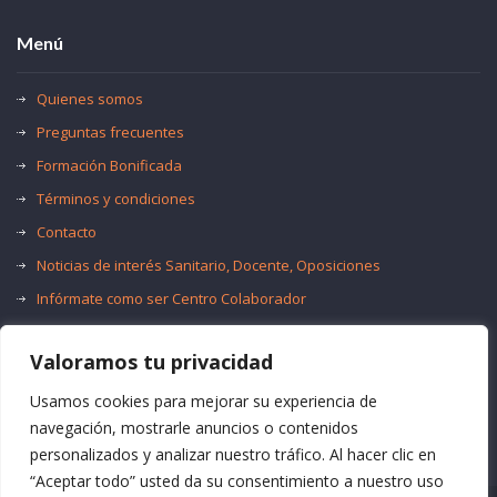
Menú
Quienes somos
Preguntas frecuentes
Formación Bonificada
Términos y condiciones
Contacto
Noticias de interés Sanitario, Docente, Oposiciones
Infórmate como ser Centro Colaborador
Trabaja con nosotros
Valoramos tu privacidad
Oferta de Empleo Público
Bolsas de Empleo
Usamos cookies para mejorar su experiencia de
navegación, mostrarle anuncios o contenidos
personalizados y analizar nuestro tráfico. Al hacer clic en
“Aceptar todo” usted da su consentimiento a nuestro uso