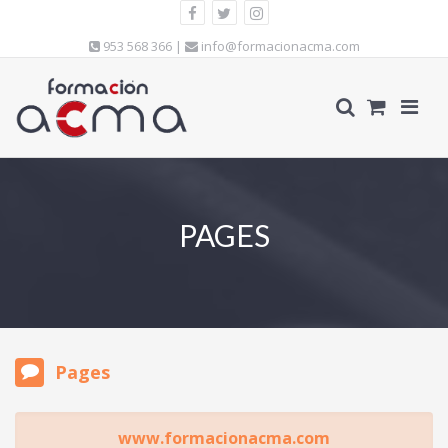
953 568 366 |
info@formacionacma.com
PAGES
Pages
www.formacionacma.com