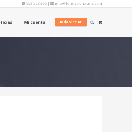
953 568 366 |
info@formacionacma.com
Aula virtual
ticias
Mi cuenta