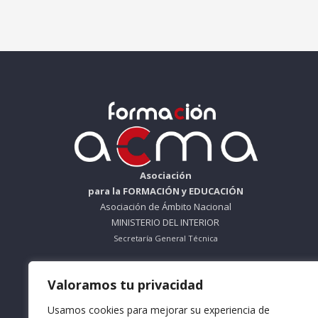
Asociación
para la FORMACIÓN y EDUCACIÓN
Asociación de Ámbito Nacional
MINISTERIO DEL INTERIOR
Secretaría General Técnica
ORGANISMO SIN ÁNIMO DE LUCRO
Valoramos tu privacidad
Nº Registro 612695
Usamos cookies para mejorar su experiencia de
Teléfono: 953 56 83 66