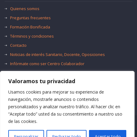
Quienes somos
Preguntas frecuentes
Formación Bonificada
Términos y condiciones
Contacto
Noticias de interés Sanitario, Docente, Oposiciones
Infórmate como ser Centro Colaborador
Trabaja con nosotros
Valoramos tu privacidad
Oferta de Empleo Público
Bolsas de Empleo
Usamos cookies para mejorar su experiencia de
navegación, mostrarle anuncios o contenidos
personalizados y analizar nuestro tráfico. Al hacer clic en
“Aceptar todo” usted da su consentimiento a nuestro uso
de las cookies.
© Formación Acma
Personalizar
Rechazar todo
Aceptar todo