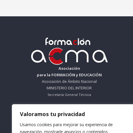
Asociación
para la FORMACIÓN y EDUCACIÓN
Asociación de Ámbito Nacional
MINISTERIO DEL INTERIOR
Secretaría General Técnica
ORGANISMO SIN ÁNIMO DE LUCRO
Valoramos tu privacidad
Nº Registro 612695
Usamos cookies para mejorar su experiencia de
Teléfono: 953 56 83 66
navegación, mostrarle anuncios o contenidos