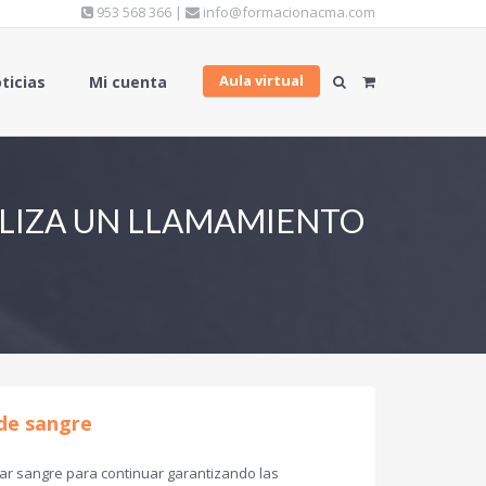
953 568 366 |
info@formacionacma.com
Aula virtual
ticias
Mi cuenta
ALIZA UN LLAMAMIENTO
 de sangre
ar sangre para continuar garantizando las