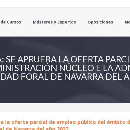
 de Cursos
Másteres y Expertos
Oposiciones
No
 SE APRUEBA LA OFERTA PARC
INISTRACIÓN NÚCLEO E LA AD
AD FORAL DE NAVARRA DEL A
 la oferta parcial de empleo público del ámbito 
l de Navarra del año 2022.