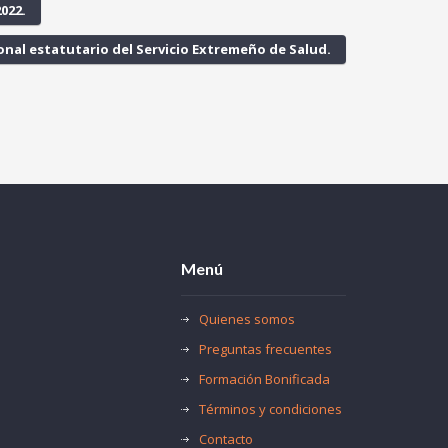
022.
onal estatutario del Servicio Extremeño de Salud.
Menú
Quienes somos
Preguntas frecuentes
Formación Bonificada
Términos y condiciones
Contacto