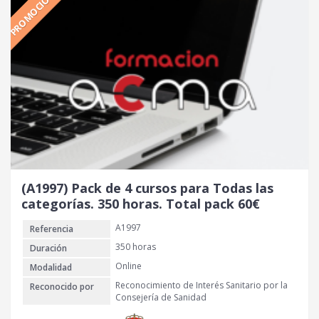
PROMOCIÓN
i
i
o
o
o
a
r
c
i
t
g
u
i
a
n
l
a
e
l
s
e
:
r
5
(A1997) Pack de 4 cursos para Todas las
a
0
categorías. 350 horas. Total pack 60€
:
A1997
Referencia
1
€
3
.
350 horas
Duración
0
Online
Modalidad
Reconocimiento de Interés Sanitario por la
Reconocido por
€
Consejería de Sanidad
.