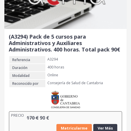
i
a
n
l
a
e
l
s
e
:
r
9
(A3294) Pack de 5 cursos para
a
0
Administrativos y Auxiliares
:
Administrativos. 400 horas. Total pack 90€
1
€
A3294
Referencia
5
.
0
400 horas
Duración
Online
Modalidad
€
Consejería de Salud de Cantabria
Reconocido por
.
PRECIO
E
E
170
€
90
€
l
l
Matricularme
Ver Más
p
p