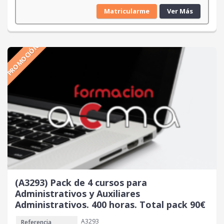
l
l
Matricularme
Ver Más
p
p
r
r
e
e
PROMOCIÓN
c
c
i
i
o
o
o
a
r
c
i
t
g
u
i
a
n
l
a
e
l
s
e
:
r
7
(A3293) Pack de 4 cursos para
a
0
Administrativos y Auxiliares
:
Administrativos. 400 horas. Total pack 90€
1
€
A3293
Referencia