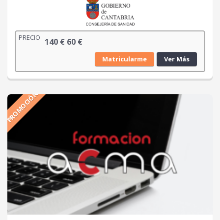
PRECIO
E
E
140
€
60
€
l
l
Matricularme
Ver Más
p
p
r
r
e
e
PROMOCIÓN
c
c
i
i
o
o
o
a
r
c
i
t
g
u
i
a
n
l
a
e
l
s
e
: