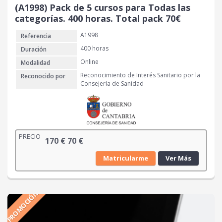
r
6
(A1998) Pack de 5 cursos para Todas las
a
0
categorías. 400 horas. Total pack 70€
:
A1998
Referencia
1
€
4
.
400 horas
Duración
0
Online
Modalidad
Reconocimiento de Interés Sanitario por la
Reconocido por
€
Consejería de Sanidad
.
PRECIO
E
E
170
€
70
€
l
l
Matricularme
Ver Más
p
p
r
r
e
e
PROMOCIÓN
c
c
i
i
o
o