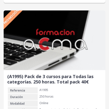
r
r
e
e
PROMOCIÓN
c
c
i
i
o
o
o
a
r
c
i
t
g
u
i
a
n
l
a
e
l
s
e
:
r
3
(A1995) Pack de 3 cursos para Todas las
a
0
categorías. 250 horas. Total pack 40€
:
A1995
Referencia
9
€
0
.
250 horas
Duración
Online
Modalidad
€