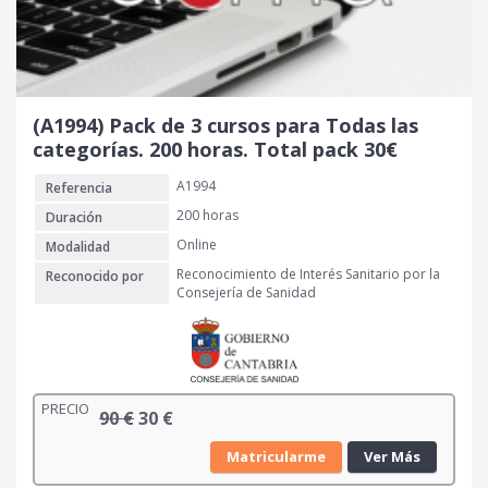
i
a
n
l
a
e
l
s
e
:
r
1
(A1994) Pack de 3 cursos para Todas las
a
1
categorías. 200 horas. Total pack 30€
:
0
A1994
Referencia
2
1
€
200 horas
Duración
0
.
Online
Modalidad
Reconocimiento de Interés Sanitario por la
Reconocido por
€
Consejería de Sanidad
.
PRECIO
E
E
90
€
30
€
l
l
Matricularme
Ver Más
p
p