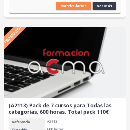
l
l
Matricularme
Ver Más
p
p
r
r
e
e
PROMOCIÓN
c
c
i
i
o
o
o
a
r
c
i
t
g
u
i
a
n
l
a
e
l
s
e
:
r
1
(A2113) Pack de 7 cursos para Todas las
a
0
categorías. 600 horas. Total pack 110€
:
0
A2113
Referencia
2
2
€
600 horas
Duración