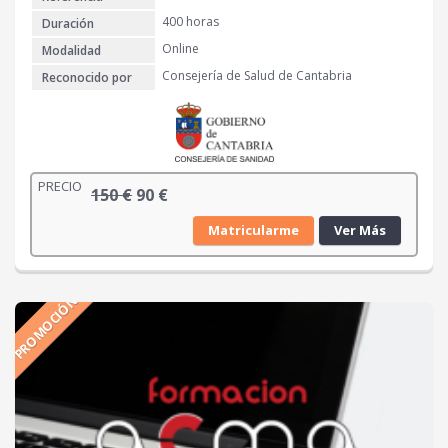
2
.
0
400 horas
Duración
Online
Modalidad
€
Consejería de Salud de Cantabria
Reconocido por
.
PRECIO
E
E
150
€
90
€
l
l
Matricularme
Ver Más
p
p
r
r
e
e
PROMOCIÓN
c
c
i
i
o
o
o
a
r
c
i
t
g
u