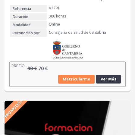
8
€
A3291
Referencia
0
.
300 horas
Duración
€
Online
Modalidad
.
Consejería de Salud de Cantabria
Reconocido por
PRECIO
E
E
90
€
70
€
l
l
Matricularme
Ver Más
p
p
r
r
e
e
PROMOCIÓN
c
c
i
i
o
o
o
a
r
c
i
t