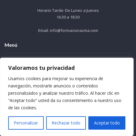
Horario Tarde: De Lunes a Jueves
16:30 a 18:30
Email: info@formacionacma.com
Menú
Quienes somos
Valoramos tu privacidad
Preguntas frecuentes
Usamos cookies para mejorar su experiencia de
Formación Bonificada
navegación, mostrarle anuncios o contenidos
Términos y condiciones
personalizados y analizar nuestro tráfico. Al hacer clic en
Contacto
“Aceptar todo” usted da su consentimiento a nuestro uso
Noticias de interés Sanitario, Docente, Oposiciones
de las cookies.
Infórmate como ser Centro Colaborador
Personalizar
Rechazar todo
Aceptar todo
Trabaja con nosotros
Oferta de Empleo Público