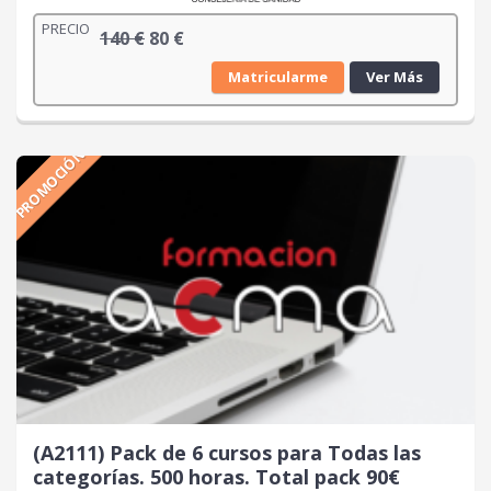
PRECIO
E
E
140
€
80
€
l
l
Matricularme
Ver Más
p
p
r
r
e
e
PROMOCIÓN
c
c
i
i
o
o
o
a
r
c
i
t
g
u
i
a
n
l
a
e
l
s
e
:
r
8
(A2111) Pack de 6 cursos para Todas las
a
0
categorías. 500 horas. Total pack 90€