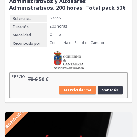
Administrativos y Auxiliares
Administrativos. 200 horas. Total pack 50€
A3288
Referencia
200 horas
Duración
Online
Modalidad
Consejería de Salud de Cantabria
Reconocido por
PRECIO
E
E
70
€
50
€
l
l
Matricularme
Ver Más
p
p
r
r
e
e
PROMOCIÓN
c
c
i
i
o
o
o
a