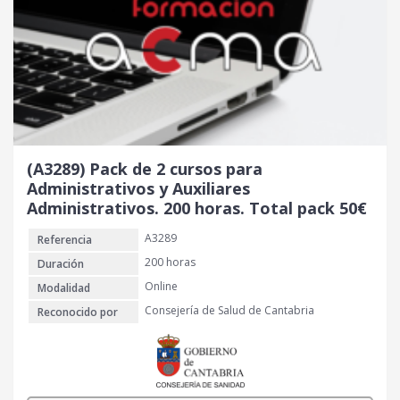
r
c
i
t
g
u
i
a
n
l
a
e
l
s
e
:
r
5
(A3289) Pack de 2 cursos para
a
0
Administrativos y Auxiliares
:
Administrativos. 200 horas. Total pack 50€
7
€
A3289
Referencia
0
.
200 horas
Duración
€
Online
Modalidad
.
Consejería de Salud de Cantabria
Reconocido por