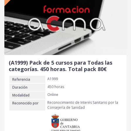
o
a
r
c
i
t
g
u
i
a
n
l
a
e
l
s
e
:
r
7
(A1999) Pack de 5 cursos para Todas las
a
0
categorías. 450 horas. Total pack 80€
:
A1999
Referencia
1
€
7
.
450 horas
Duración
0
Online
Modalidad
Reconocimiento de Interés Sanitario por la
Reconocido por
€
Consejería de Sanidad
.