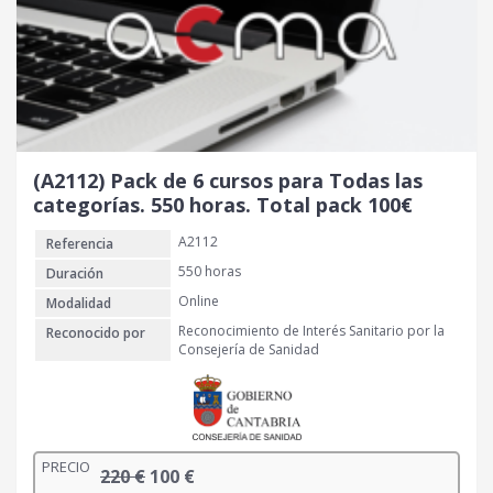
i
t
g
u
i
a
n
l
a
e
l
s
e
:
r
9
(A2112) Pack de 6 cursos para Todas las
a
0
categorías. 550 horas. Total pack 100€
:
A2112
Referencia
2
€
1
.
550 horas
Duración
0
Online
Modalidad
Reconocimiento de Interés Sanitario por la
Reconocido por
€
Consejería de Sanidad
.
PRECIO
E
E
220
€
100
€