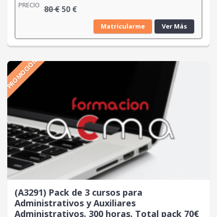
PRECIO
E
E
80
€
50
€
l
l
Matricularme
Ver Más
p
p
r
r
e
e
PROMOCIÓN
c
c
i
i
o
o
o
a
r
c
i
t
g
u
i
a
n
l
a
e
l
s
e
:
r
5
(A3291) Pack de 3 cursos para
a
0
Administrativos y Auxiliares
:
Administrativos. 300 horas. Total pack 70€