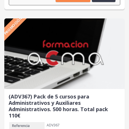
p
p
r
r
e
e
PROMOCIÓN
c
c
i
i
o
o
o
a
r
c
i
t
g
u
i
a
n
l
a
e
l
s
e
:
r
6
(ADV367) Pack de 5 cursos para
a
0
Administrativos y Auxiliares
:
Administrativos. 500 horas. Total pack
8
€
110€
0
.
ADV367
Referencia