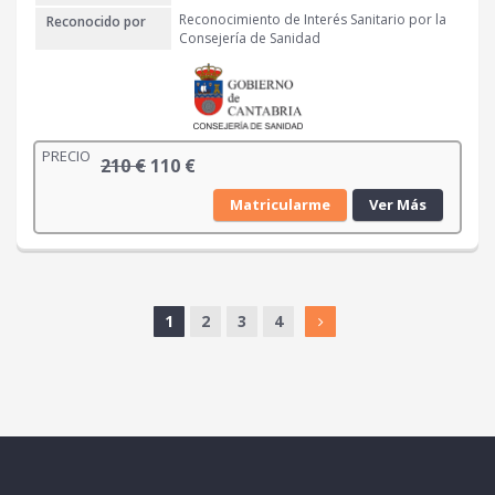
€
Reconocimiento de Interés Sanitario por la
Reconocido por
.
Consejería de Sanidad
PRECIO
E
E
210
€
110
€
l
l
Matricularme
Ver Más
p
p
r
r
e
e
c
c
i
i
1
2
3
4
o
o
o
a
r
c
i
t
g
u
i
a
n
l